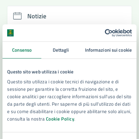
Notizie
Iniziati i lavori per la nuova illuminazione di via
Regia Corte
Consenso
Dettagli
Informazioni sui cookie
Lotta alla povertà energetica, il Comune ammesso
al programma Epah inizia una collaborazione con
l’Università di Catania
Lavori per l’illuminazione nelle vie Panico e Teti:
Questo sito web utilizza i cookie
così le modifiche alla mobilità
Questo sito utilizza i cookie tecnici di navigazione e di
Presto la nuova illuminazione alla Borgata,
sessione per garantire la corretta fruizione del sito, e
Firenze: più sicurezza per i cittadini
cookie analitici per raccogliere informazioni sull'uso del sito
da parte degli utenti. Per saperne di più sull'utilizzo dei dati
Vedi altri 4
e su come disabilitare i cookie oppure abilitarne solo alcuni,
consulta la nostra
Cookie Policy
.