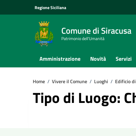
Vai ai contenuti
Vai al footer
Regione Siciliana
Comune di Siracusa
Patrimonio dell'Umanità
Amministrazione
Novità
Servizi
Home
/
Vivere il Comune
/
Luoghi
/
Edificio di
Tipo di Luogo: C