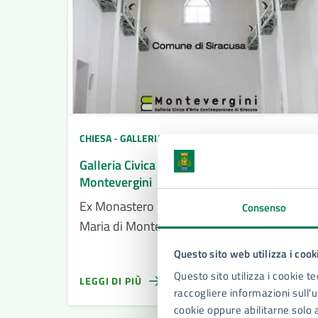
CHIESA
-
GALLERIA
Galleria Civica D'Arte Contemporanea
Montevergini
Ex Monastero Benedettino dedicata a Santa
Consenso
Maria di Montevergini
Questo sito web utilizza i cook
Questo sito utilizza i cookie te
LEGGI DI PIÙ
raccogliere informazioni sull'us
cookie oppure abilitarne solo 