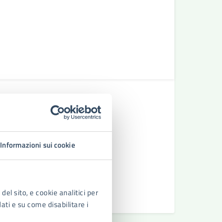
CHIESA
Parrocchia San Metodio
Chiesa cattolica
Informazioni sui cookie
del sito, e cookie analitici per
LEGGI DI PIÙ
dati e su come disabilitare i