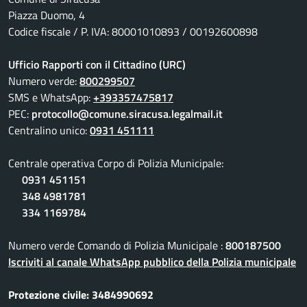
Piazza Duomo, 4
Codice fiscale / P. IVA: 80001010893 / 00192600898
Ufficio Rapporti con il Cittadino (URC)
Numero verde:
800299507
SMS e WhatsApp:
+393357475817
PEC:
protocollo@comune.siracusa.legalmail.it
Centralino unico:
0931 451111
Centrale operativa Corpo di Polizia Municipale:
0931 451151
348 4981781
334 1169784
Numero verde Comando di Polizia Municipale :
800187500
Iscriviti al canale WhatsApp pubblico della Polizia municipale
Protezione civile: 3484990692