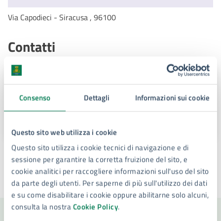
Via Capodieci - Siracusa , 96100
Contatti
Per informazioni
Consenso
Dettagli
Informazioni sui cookie
PEC:
parcoarcheologico.siracusa@legalmail.it
URL:
http://laculturariparte.youline.cloud/
Questo sito web utilizza i cookie
Questo sito utilizza i cookie tecnici di navigazione e di
sessione per garantire la corretta fruizione del sito, e
cookie analitici per raccogliere informazioni sull'uso del sito
da parte degli utenti. Per saperne di più sull'utilizzo dei dati
Ultimo aggiornamento:
21/11/2023, 21:41
e su come disabilitare i cookie oppure abilitarne solo alcuni,
consulta la nostra
Cookie Policy
.