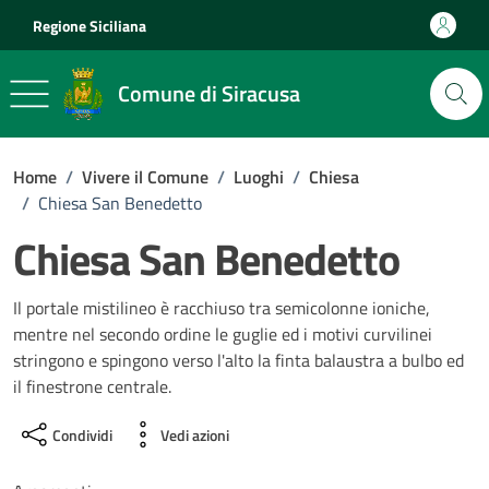
Vai ai contenuti
Vai al footer
Regione Siciliana
Comune di Siracusa
Home
/
Vivere il Comune
/
Luoghi
/
Chiesa
/
Chiesa San Benedetto
Chiesa San Benedetto
Il portale mistilineo è racchiuso tra semicolonne ioniche,
mentre nel secondo ordine le guglie ed i motivi curvilinei
stringono e spingono verso l'alto la finta balaustra a bulbo ed
il finestrone centrale.
Condividi
Vedi azioni