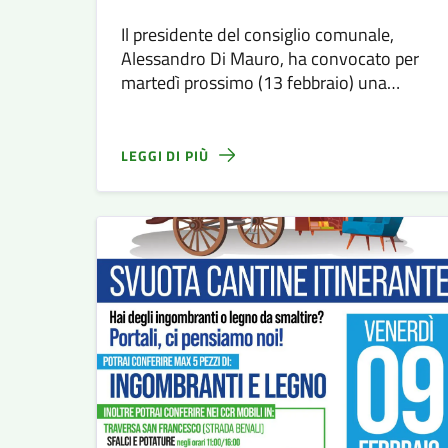
Il presidente del consiglio comunale,
Alessandro Di Mauro, ha convocato per
martedì prossimo (13 febbraio) una
seduta aperta di consiglio comunale
dedicata a “Progetti e problematiche dello
sport siracusano”.
LEGGI DI PIÙ