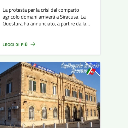
La protesta per la crisi del comparto
agricolo domani arriverà a Siracusa. La
Questura ha annunciato, a partire dalla
10,30, la presenza di manifestanti e di 60
trattori che sfileranno nella zona
umbertina fino all’ingresso di Ortigia.
LEGGI DI PIÙ