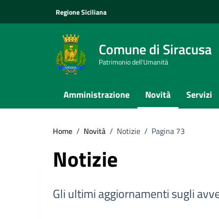
Vai ai contenuti
Vai al footer
Regione Siciliana
Comune di Siracusa
Patrimonio dell'Umanità
Amministrazione
Novità
Servizi
Home
/
Novità
/
Notizie
/
Pagina 73
Notizie
Gli ultimi aggiornamenti sugli avv