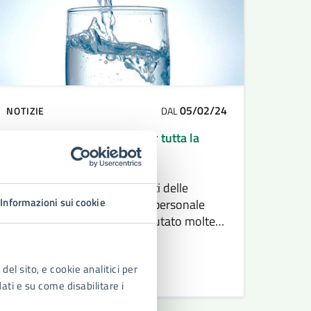
05/02/24
NOTIZIE
DAL
Acqua sanificata gratuita per tutta la
popolazione carceraria
Il Garante comunale dei diritti delle
Informazioni sui cookie
persone private della libertà personale
della città di Siracusa, ha valutato molte
volte l’opportuna necessità di affrontare il
tema dell’acqua potabile fruibile dai
del sito, e cookie analitici per
detenuti di Cavadonna
LEGGI DI PIÙ
dati e su come disabilitare i