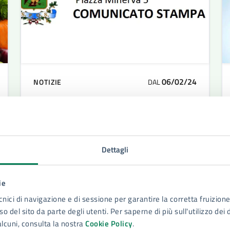
06/02/24
NOTIZIE
DAL
Il sito Unesco “Siracusa Pantalica”
protagonista alla Bit di Milano
Fabio Granata e Michelangelo
Dettagli
Giansiracusa hanno rappresentato il sito
Unesco “Siracusa Pantalica” alla Bit di
Milano nel corso di una conferenza
ie
stampa sul tema “Stratificazioni culturali,
cnici di navigazione e di sessione per garantire la corretta fruizione 
luoghi dell’anima”.
LEGGI DI PIÙ
o del sito da parte degli utenti. Per saperne di più sull'utilizzo dei 
alcuni, consulta la nostra
Cookie Policy
.