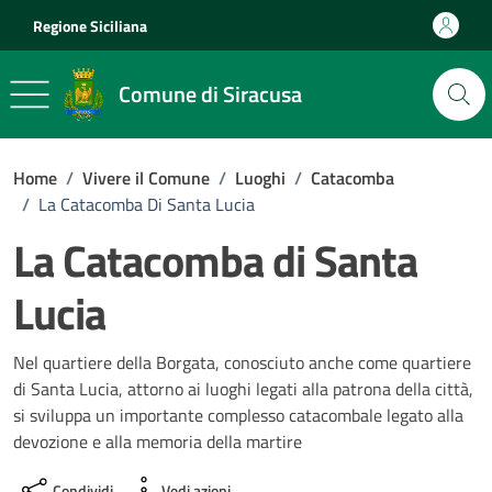
Vai ai contenuti
Vai al footer
Regione Siciliana
Comune di Siracusa
Home
/
Vivere il Comune
/
Luoghi
/
Catacomba
/
La Catacomba Di Santa Lucia
La Catacomba di Santa
Lucia
Nel quartiere della Borgata, conosciuto anche come quartiere
di Santa Lucia, attorno ai luoghi legati alla patrona della città,
si sviluppa un importante complesso catacombale legato alla
devozione e alla memoria della martire
Condividi
Vedi azioni