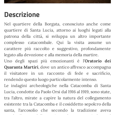
Descrizione
Nel quartiere
della Borgata, conosciuto anche come
quartiere
di Santa Lucia, attorno ai luo
ghi
legati alla
patrona della città, si sviluppa un altro importante
complesso catacombale. Qui la visita
assume un
carattere più raccolto e suggestivo, profondamente
legato alla devozione e alla
memoria della martire.
Uno degli spazi più emozionanti è
l’
O
ratorio dei
Quaranta Martiri
, dove un antico affresco
accompagna
il visitatore in un racconto di fede e sacrificio,
rendendo questo luogo particolarmente
intenso.
Le indagini archeologiche nella Catacomba di Santa
Lucia, condotte da Paolo Orsi dal 1916 al 1919, sono state,
tra l'altro, mirate a capire la natura del collegamento
esistente tra la Catacomba e il cosiddetto sepolcro della
santa, l'arcosolio che secondo la tradizione aveva