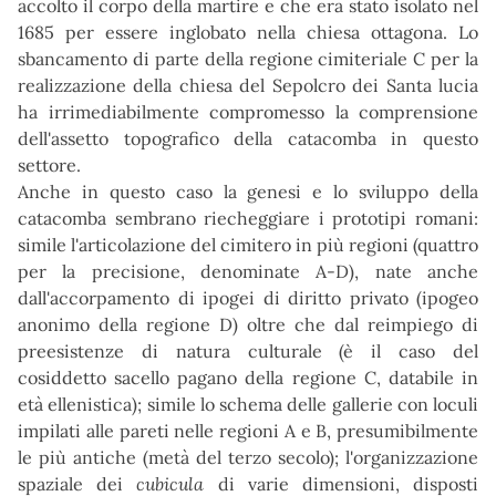
accolto il corpo della martire e che era stato isolato nel
1685 per essere inglobato nella chiesa ottagona. Lo
sbancamento di parte della regione cimiteriale C per la
realizzazione della chiesa del Sepolcro dei Santa lucia
ha irrimediabilmente compromesso la comprensione
dell'assetto topografico della catacomba in questo
settore.
Anche in questo caso la genesi e lo sviluppo della
catacomba sembrano riecheggiare i prototipi romani:
simile l'articolazione del cimitero in più regioni (quattro
per la precisione, denominate A-D), nate anche
dall'accorpamento di ipogei di diritto privato (ipogeo
anonimo della regione D) oltre che dal reimpiego di
preesistenze di natura culturale (è il caso del
cosiddetto sacello pagano della regione C, databile in
età ellenistica); simile lo schema delle gallerie con loculi
impilati alle pareti nelle regioni A e B, presumibilmente
le più antiche (metà del terzo secolo); l'organizzazione
spaziale dei
cubicula
di varie dimensioni, disposti