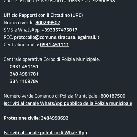
Codice fiscale / P. IVA: 80001010893 / 00192600898
Ufficio Rapporti con il Cittadino (URC)
Numero verde:
800299507
SMS e WhatsApp:
+393357475817
PEC:
protocollo@comune.siracusa.legalmail.it
Centralino unico:
0931 451111
Centrale operativa Corpo di Polizia Municipale:
0931 451151
348 4981781
334 1169784
Numero verde Comando di Polizia Municipale :
800187500
Iscriviti al canale WhatsApp pubblico della Polizia municipale
Protezione civile: 3484990692
Iscriviti al canale pubblico di WhatsApp