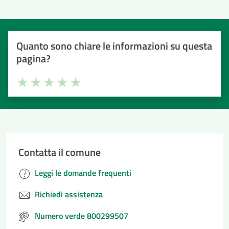
Quanto sono chiare le informazioni su questa
pagina?
Valuta la chiarezza delle informazioni (da 1 a 5 stelle)
Seleziona il numero di stelle per valutare la chiarezza delle i
Valuta 1 stelle su 5
Valuta 2 stelle su 5
Valuta 3 stelle su 5
Valuta 4 stelle su 5
Valuta 5 stelle su 5
Contatta il comune
Leggi le domande frequenti
Richiedi assistenza
Numero verde 800299507