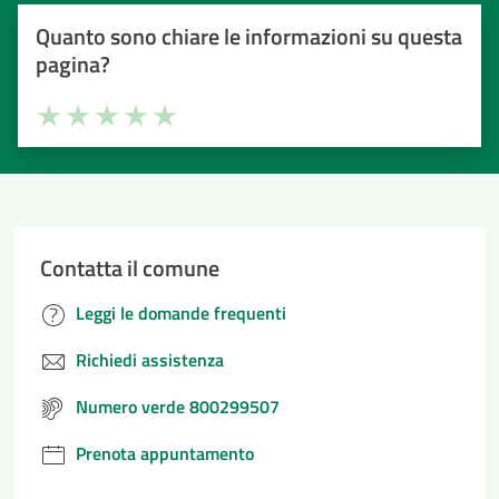
Quanto sono chiare le informazioni su questa
pagina?
Valuta la chiarezza delle informazioni (da 1 a 5 stelle)
Seleziona il numero di stelle per valutare la chiarezza delle i
Valuta 1 stelle su 5
Valuta 2 stelle su 5
Valuta 3 stelle su 5
Valuta 4 stelle su 5
Valuta 5 stelle su 5
Contatta il comune
Leggi le domande frequenti
Richiedi assistenza
Numero verde 800299507
Prenota appuntamento