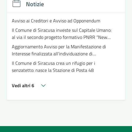
Notizie
Avviso ai Creditori e Avviso ad Opponendum
Il Comune di Siracusa investe sul Capitale Umano:
al via il secondo progetto formativo PNRR “New
Public Management”
Aggiornamento Avviso per la Manifestazione di
Interesse finalizzata all’individuazione di
beneficiari da inserire nei gruppi appartamento –
Il Comune di Siracusa crea un rifugio per i
Housing – Linea di investimento PNRR M5C2I1.2
senzatetto: nasce la Stazione di Posta 48
“Percorsi di inclusione per persone con disabilità"
Vedi altri 6