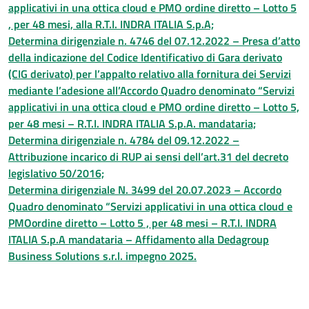
applicativi in una ottica cloud e PMO ordine diretto – Lotto 5
, per 48 mesi, alla R.T.I. INDRA ITALIA S.p.A;
Determina dirigenziale n. 4746 del 07.12.2022 – Presa d’atto
della indicazione del Codice Identificativo di Gara derivato
(CIG derivato) per l’appalto relativo alla fornitura dei Servizi
mediante l’adesione all’Accordo Quadro denominato “Servizi
applicativi in una ottica cloud e PMO ordine diretto – Lotto 5,
per 48 mesi – R.T.I. INDRA ITALIA S.p.A. mandataria;
Determina dirigenziale n. 4784 del 09.12.2022 –
Attribuzione incarico di RUP ai sensi dell’art.31 del decreto
legislativo 50/2016;
Determina dirigenziale N. 3499 del 20.07.2023 – Accordo
Quadro denominato “Servizi applicativi in una ottica cloud e
PMOordine diretto – Lotto 5 , per 48 mesi – R.T.I. INDRA
ITALIA S.p.A mandataria – Affidamento alla Dedagroup
Business Solutions s.r.l. impegno 2025.