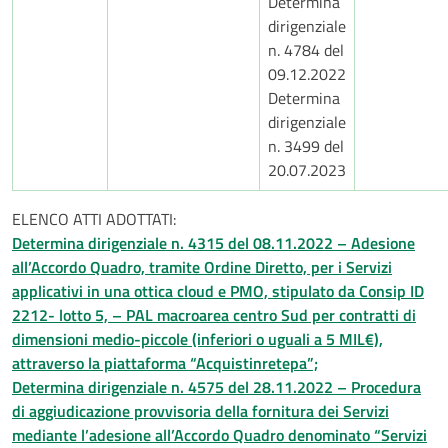
Determina
dirigenziale
n. 4784 del
09.12.2022
Determina
dirigenziale
n. 3499 del
20.07.2023
ELENCO ATTI ADOTTATI:
Determina dirigenziale n. 4315 del 08.11.2022 – Adesione
all’Accordo Quadro, tramite Ordine Diretto, per i Servizi
applicativi in una ottica cloud e PMO, stipulato da Consip ID
2212- lotto 5, – PAL macroarea centro Sud per contratti di
dimensioni medio-piccole (inferiori o uguali a 5 MIL€),
attraverso la piattaforma “Acquistinretepa”;
Determina dirigenziale n. 4575 del 28.11.2022 – Procedura
di aggiudicazione provvisoria della fornitura dei Servizi
mediante l’adesione all’Accordo Quadro denominato “Servizi