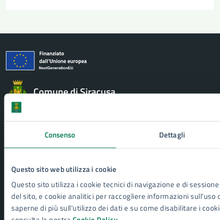
Comune di Siracusa
AMMINISTRAZIONE
Consenso
Dettagli
Aree amministrative
Uffici
Organi di governo
Questo sito web utilizza i cookie
Politici
Personale amministrativo
Questo sito utilizza i cookie tecnici di navigazione e di sessione
Enti e fondazioni
del sito, e cookie analitici per raccogliere informazioni sull'uso 
Documenti e Dati
saperne di più sull'utilizzo dei dati e su come disabilitare i cook
consulta la nostra
Cookie Policy
.