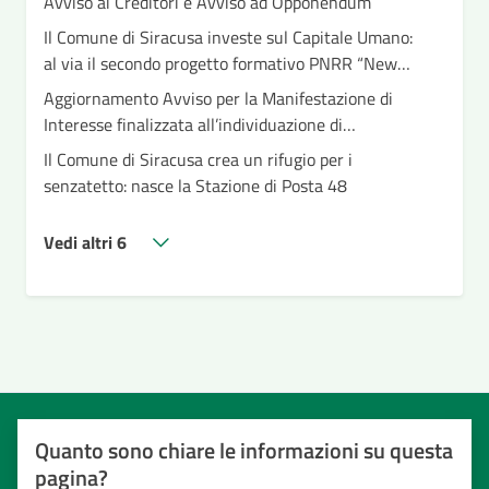
Avviso ai Creditori e Avviso ad Opponendum
Il Comune di Siracusa investe sul Capitale Umano:
al via il secondo progetto formativo PNRR “New
Public Management”
Aggiornamento Avviso per la Manifestazione di
Interesse finalizzata all’individuazione di
beneficiari da inserire nei gruppi appartamento –
Il Comune di Siracusa crea un rifugio per i
Housing – Linea di investimento PNRR M5C2I1.2
senzatetto: nasce la Stazione di Posta 48
“Percorsi di inclusione per persone con disabilità"
Vedi altri 6
Quanto sono chiare le informazioni su questa
pagina?