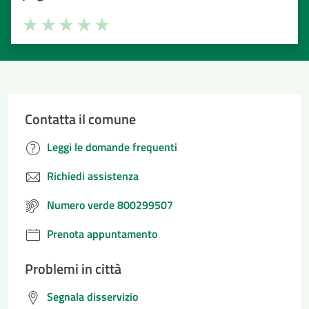
Valuta la chiarezza delle informazioni (da 1 a 5 stelle)
Seleziona il numero di stelle per valutare la chiarezza delle i
Valuta 1 stelle su 5
Valuta 2 stelle su 5
Valuta 3 stelle su 5
Valuta 4 stelle su 5
Valuta 5 stelle su 5
Contatta il comune
Leggi le domande frequenti
Richiedi assistenza
Numero verde 800299507
Prenota appuntamento
Problemi in città
Segnala disservizio