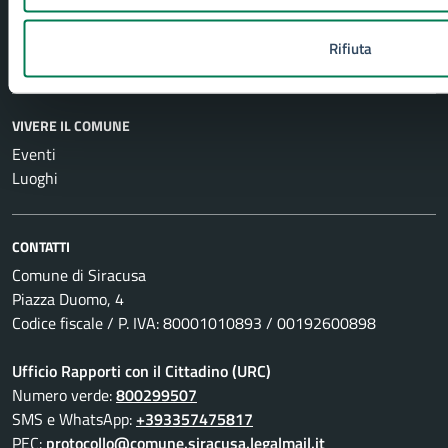
Notizie
Comunicati
Rifiuta
Avvisi
VIVERE IL COMUNE
Eventi
Luoghi
CONTATTI
Comune di Siracusa
Piazza Duomo, 4
Codice fiscale / P. IVA: 80001010893 / 00192600898
Ufficio Rapporti con il Cittadino (URC)
Numero verde:
800299507
SMS e WhatsApp:
+393357475817
PEC:
protocollo@comune.siracusa.legalmail.it