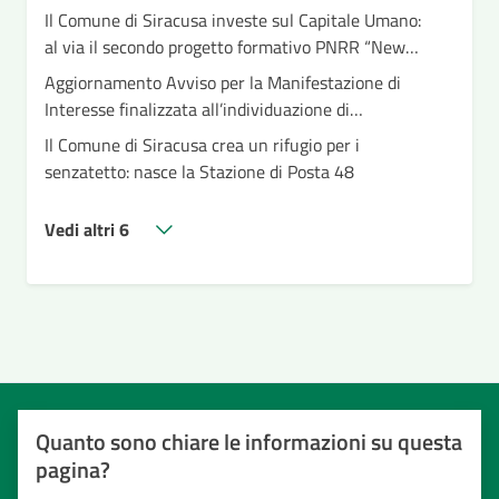
Il Comune di Siracusa investe sul Capitale Umano:
al via il secondo progetto formativo PNRR “New
Public Management”
Aggiornamento Avviso per la Manifestazione di
Interesse finalizzata all’individuazione di
beneficiari da inserire nei gruppi appartamento –
Il Comune di Siracusa crea un rifugio per i
Housing – Linea di investimento PNRR M5C2I1.2
senzatetto: nasce la Stazione di Posta 48
“Percorsi di inclusione per persone con disabilità"
Vedi altri 6
Quanto sono chiare le informazioni su questa
pagina?