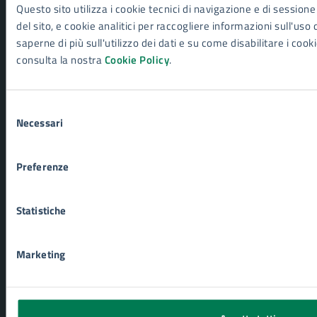
Questo sito utilizza i cookie tecnici di navigazione e di sessione
CATEGORIE DI SERVIZIO
del sito, e cookie analitici per raccogliere informazioni sull'uso 
Ambiente
saperne di più sull'utilizzo dei dati e su come disabilitare i cook
Anagrafe e stato civile
consulta la nostra
Cookie Policy
.
Autorizzazioni
Catasto e urbanistica
Cultura e tempo libero
Selezione
Necessari
Educazione e formazione
del
Giustizia e sicurezza pubblica
consenso
Imprese e commercio
Preferenze
Mobilità e trasporti
Salute, benessere e assistenza
Tributi, finanze e contravvenzioni
Statistiche
Turismo
Vita lavorativa
Marketing
NOVITÀ
Notizie