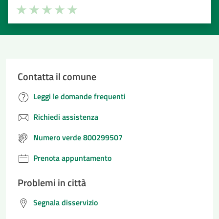
Valuta la chiarezza delle informazioni (da 1 a 5 stelle)
Seleziona il numero di stelle per valutare la chiarezza delle i
Valuta 1 stelle su 5
Valuta 2 stelle su 5
Valuta 3 stelle su 5
Valuta 4 stelle su 5
Valuta 5 stelle su 5
Contatta il comune
Leggi le domande frequenti
Richiedi assistenza
Numero verde 800299507
Prenota appuntamento
Problemi in città
Segnala disservizio