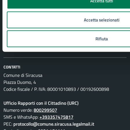
Accetta tutti
Comunicati
Avvisi
Accetta selezionati
VIVERE IL COMUNE
Rifiuta
Eventi
Luoghi
CONTATTI
Comune di Siracusa
Piazza Duomo, 4
Codice fiscale / P. IVA: 80001010893 / 00192600898
Ufficio Rapporti con il Cittadino (URC)
Numero verde:
800299507
SMS e WhatsApp:
+393357475817
PEC:
protocollo@comune.siracusa.legalmail.it