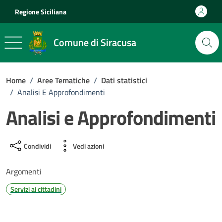
Vai ai contenuti
Vai al footer
Regione Siciliana
Comune di Siracusa
Home
/
Aree Tematiche
/
Dati statistici
/
Analisi E Approfondimenti
Analisi e Approfondimenti
Condividi
Vedi azioni
Argomenti
Servizi ai cittadini