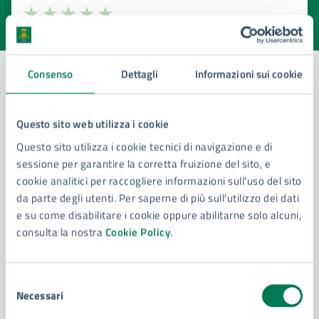
Valuta la chiarezza delle informazioni (da 1 a 5 stelle)
Seleziona il numero di stelle per valutare la chiarezza delle i
Valuta 1 stelle su 5
Valuta 2 stelle su 5
Valuta 3 stelle su 5
Valuta 4 stelle su 5
Valuta 5 stelle su 5
Consenso
Dettagli
Informazioni sui cookie
Contatta il comune
Questo sito web utilizza i cookie
Leggi le domande frequenti
Questo sito utilizza i cookie tecnici di navigazione e di
sessione per garantire la corretta fruizione del sito, e
Richiedi assistenza
cookie analitici per raccogliere informazioni sull'uso del sito
da parte degli utenti. Per saperne di più sull'utilizzo dei dati
Numero verde 800299507
e su come disabilitare i cookie oppure abilitarne solo alcuni,
Prenota appuntamento
consulta la nostra
Cookie Policy
.
Problemi in città
Selezione
Segnala disservizio
Necessari
del
consenso