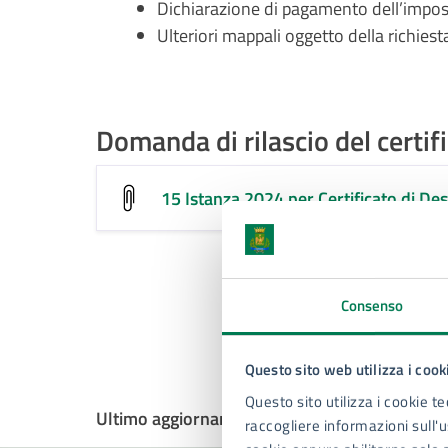
Dichiarazione di pagamento dell’impost
Ulteriori mappali oggetto della richiesta
Domanda di rilascio del certif
15 Istanza 2024 per Certificato di De
Consenso
Questo sito web utilizza i cook
Questo sito utilizza i cookie te
Ultimo aggiornamento:
06/12/2024, 14:02
raccogliere informazioni sull'us