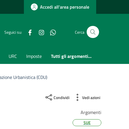
Accedi all'area personale
Facebook
Instagram
whatsapp
Seguici su:
Cerca
URC
Imposte
Tutti gli argomenti...
nazione Urbanistica (CDU)
Condividi
Vedi azioni
Argomenti
SUE