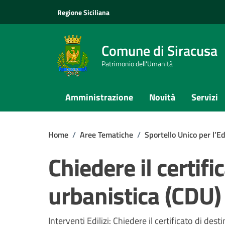
Vai ai contenuti
Vai al footer
Regione Siciliana
Comune di Siracusa
Patrimonio dell'Umanità
Amministrazione
Novità
Servizi
Home
/
Aree Tematiche
/
Sportello Unico per l’Ed
Chiedere il certif
urbanistica (CDU)
Interventi Edilizi: Chiedere il certificato di des