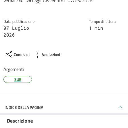
Dettagli della notizia
Verbale del sorteggio avvenuto il 07/06/2026
Data pubblicazione:
Tempo di lettura:
07 Luglio
1 min
2026
Condividi
Vedi azioni
Argomenti
SUE
INDICE DELLA PAGINA
Descrizione