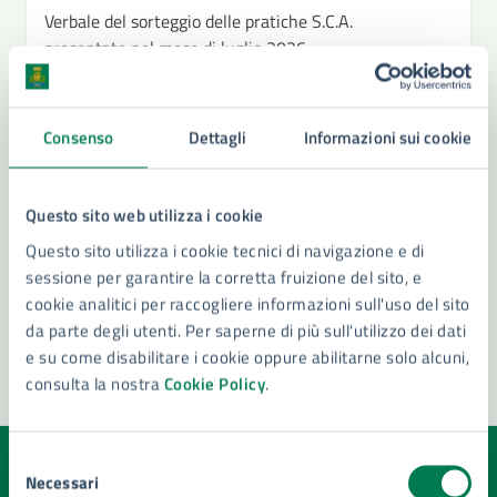
Verbale del sorteggio delle pratiche S.C.A.
presentate nel mese di luglio 2026
Verbale del sorteggio delle pratiche S.C.A.
presentate nel mese di Maggio 2026
Consenso
Dettagli
Informazioni sui cookie
Ricevimento S.U.E (Servizio Edilizia Privata)
sospeso agli utenti
Verbale del sorteggio delle pratiche S.C.A.
Questo sito web utilizza i cookie
presentate nel mese di aprile 2026
Questo sito utilizza i cookie tecnici di navigazione e di
sessione per garantire la corretta fruizione del sito, e
Vedi altri 6
cookie analitici per raccogliere informazioni sull'uso del sito
da parte degli utenti. Per saperne di più sull'utilizzo dei dati
e su come disabilitare i cookie oppure abilitarne solo alcuni,
consulta la nostra
Cookie Policy
.
Selezione
Quanto sono chiare le informazioni su questa
Necessari
del