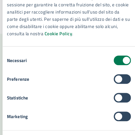
sessione per garantire la corretta fruizione del sito, e cookie
analitici per raccogliere informazioni sull'uso del sito da
parte degli utenti. Per saperne di più sull'utilizzo dei dati e su
Ultimo aggiornamento:
14/03/2024, 12:38
come disabilitare i cookie oppure abilitarne solo alcuni,
consulta la nostra
Cookie Policy
.
Contenuti correlati
Selezione
Necessari
del
consenso
Preferenze
Amministrazione
Statistiche
Settore tutela e valorizzazione beni e attività
culturali, turismo e università
Servizi Culturali e Università (E.Q)
Marketing