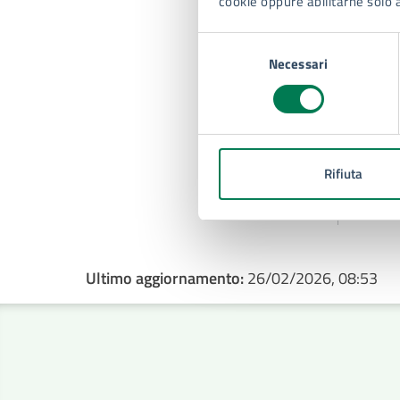
cookie oppure abilitarne solo 
Selezione
Necessari
del
consenso
P
G
Rifiuta
Ultimo aggiornamento:
26/02/2026, 08:53