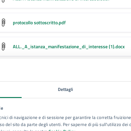
protocollo sottoscritto
.pdf
ALL._A_istanza_manifestazione_di_interesse (1)
.docx
manifestazione_di_interesse (2)
.pdf
Dettagli
 cura di
ie
Servizio Gestione Amministrativa Attività Sportive
cnici di navigazione e di sessione per garantire la corretta fruizione 
o del sito da parte degli utenti. Per saperne di più sull'utilizzo dei 
Politiche Giovanili, Tempo Libero e Servizi Ausiliari