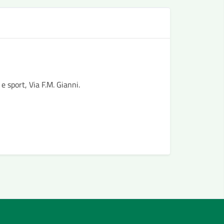
D
Determina
elenco ent
e sport, Via F.M. Gianni.