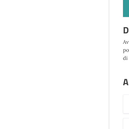
D
A
v
po
di
A