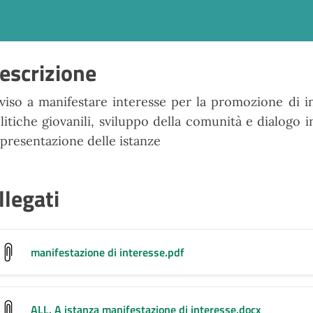
escrizione
viso
a
manifestare
interesse
per
la
promozione
di
i
litiche
giovanili,
sviluppo
della
comunità
e
dialogo
i
 presentazione delle istanze
llegati
manifestazione di interesse
.pdf
ALL. A istanza manifestazione di interesse
.docx