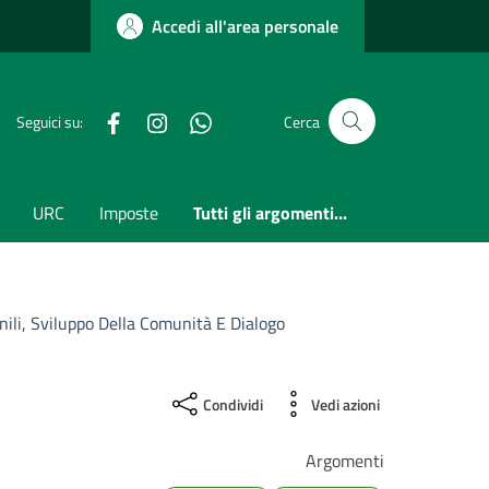
Accedi all'area personale
Facebook
Instagram
whatsapp
Seguici su:
Cerca
URC
Imposte
Tutti gli argomenti...
nili, Sviluppo Della Comunità E Dialogo
Condividi
Vedi azioni
Argomenti