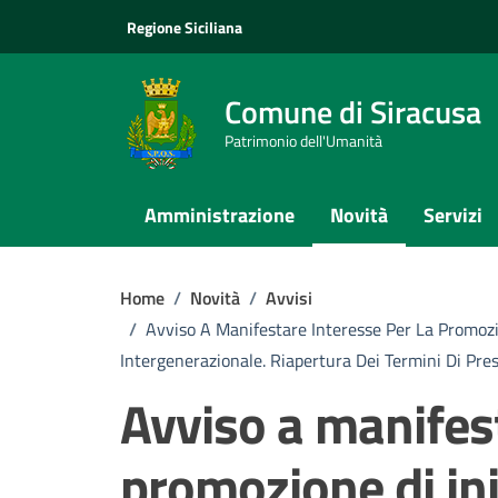
Vai ai contenuti
Vai al footer
Regione Siciliana
Comune di Siracusa
Patrimonio dell'Umanità
Amministrazione
Novità
Servizi
Home
/
Novità
/
Avvisi
/
Avviso A Manifestare Interesse Per La Promozio
Intergenerazionale. Riapertura Dei Termini Di Pre
Avviso a manifest
promozione di ini