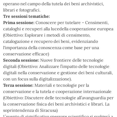
operano nel campo della tutela
dei beni archivistici,
librari e fotografici.
Tre sessioni tematiche:
Prima sessione
:
Conoscere per tutelare – Censimenti,
cataloghi e recuperi alla luce
della
cooperazione
europea
(Obiettivo:
Esplorare
i
metodi
di
censimento,
catalogazione e recupero dei beni, evidenziando
l'importanza della conoscenza come
base per una
conservazione efficace)
Seconda sessione
:
Nuove frontiere delle tecnologie
digitali (Obiettivo: Analizzare
l’impatto delle tecnologie
digitali nella conservazione e gestione dei beni culturali,
con un focus sulla digitalizzazione).
Terza sessione
:
Materiali e tecnologie per la
conservazione e la tutela e cooperazione
internazionale
(Obiettivo:
Discutere
delle
tecnologie
all’avanguardia
per
la
conservazione fisica dei beni archivistici e librari. La
soprintendenza di Siracusa)
L’evento di significativo spessore scientifico si svolgerà a