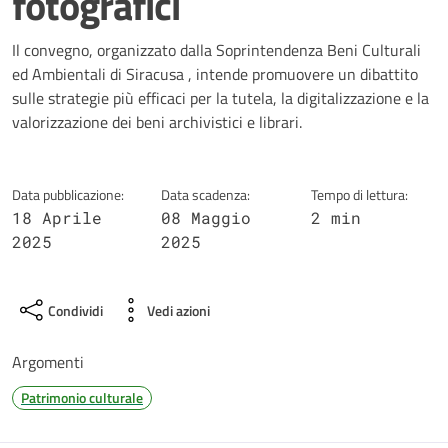
fotografici
Dettagli della notizia
Il convegno, organizzato dalla Soprintendenza Beni Culturali
ed Ambientali di Siracusa , intende promuovere un dibattito
sulle strategie più efficaci per la tutela, la digitalizzazione e la
valorizzazione dei beni archivistici e librari.
Data pubblicazione:
Data scadenza:
Tempo di lettura:
18 Aprile
08 Maggio
2 min
2025
2025
Condividi
Vedi azioni
Argomenti
Patrimonio culturale