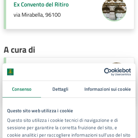
Ex Convento del Ritiro
via Mirabella, 96100
A cura di
Settore tutela e valorizzazione beni e
attività culturali, turismo e
università
Consenso
Dettagli
Informazioni sui cookie
Via Vincenzo Mirabella, 29-31, 96100
Questo sito web utilizza i cookie
Questo sito utilizza i cookie tecnici di navigazione e di
Persone
sessione per garantire la corretta fruizione del sito, e
cookie analitici per raccogliere informazioni sull'uso del sito
Giacomo Cascio –