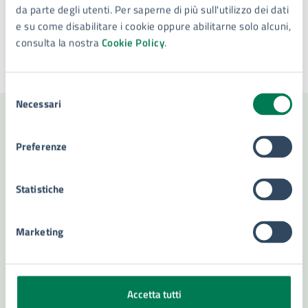
da parte degli utenti. Per saperne di più sull'utilizzo dei dati
e su come disabilitare i cookie oppure abilitarne solo alcuni,
consulta la nostra
Cookie Policy
.
Ultimo aggiornamento:
28/11/2024, 10:06
Selezione
Necessari
del
consenso
Contenuti correlati
Preferenze
Statistiche
Amministrazione
Marketing
Settore tutela e valorizzazione beni e attività
culturali, turismo e università
Servizi Culturali e Università (E.Q)
Accetta tutti