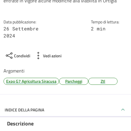
entrate in vigore alcune modifiche alla viabilità in Ortigia
Data pubblicazione:
Tempo di lettura:
26 Settembre
2 min
2024
Condividi
Vedi azioni
Argomenti
Expo G7 Agricoltura Siracusa
Parcheggi
Ztl
INDICE DELLA PAGINA
Descrizione