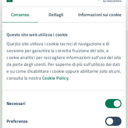
Consenso
Dettagli
Informazioni sui cookie
Ultimo aggiornamento:
26/09/2024, 09:05
Questo sito web utilizza i cookie
Questo sito utilizza i cookie tecnici di navigazione e di
Contenuti correlati
sessione per garantire la corretta fruizione del sito, e
cookie analitici per raccogliere informazioni sull'uso del sito
da parte degli utenti. Per saperne di più sull'utilizzo dei dati
e su come disabilitare i cookie oppure abilitarne solo alcuni,
Amministrazione
consulta la nostra
Cookie Policy
.
Settore Polizia Municipale
Selezione
Settore Mobilità e Trasporti
Necessari
del
consenso
Preferenze