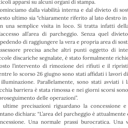
ticoli apparsi su alcuni organi di stampa.
ominciamo dalla viabilità interna e dal divieto di s
esto ultimo sia “chiaramente riferito al lato destro
n una semplice visita in loco. Si tratta infatti della
l’accesso all’area di parcheggio. Senza quel divie
pedendo di raggiungere la vera e propria area di sosta
Assessore precisa anche altri punti oggetto di inte
ccole discariche segnalate, è stato formalmente richi
osto l’intervento di rimozione dei rifiuti e il ripr
ntre lo scorso 26 giugno sono stati affidati i lavori 
 illuminazione. Parallelamente, sono stati avviati i 
cchia barriera è stata rimossa e nei giorni scorsi sono
 proseguimento delle operazioni”.
 ultime precisazioni riguardano la concessione e 
ntano dichiara: “L’area del parcheggio è attualment
ncessione. Una normale prassi burocratica. Una v