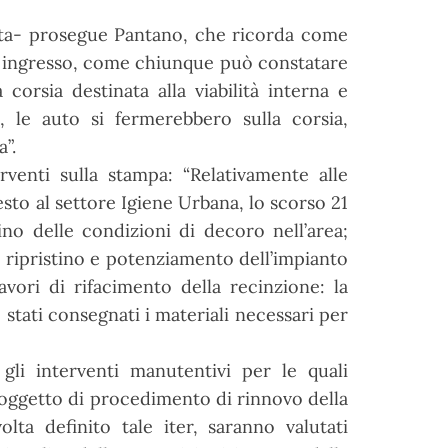
osta- prosegue Pantano, che ricorda
come
 in ingresso, come chiunque può
constatare
 corsia destinata alla viabilità
interna e
to, le auto si fermerebbero sulla
corsia,
”.
rventi sulla stampa: “Relativamente alle
esto al settore Igiene Urbana, lo scorso
21
istino delle condizioni di decoro
nell’area;
di ripristino e potenziamento
dell’impianto
lavori di rifacimento della
recinzione: la
 stati consegnati i
materiali necessari per
gli interventi manutentivi per le quali
e oggetto di procedimento di rinnovo
della
olta definito tale iter, saranno
valutati