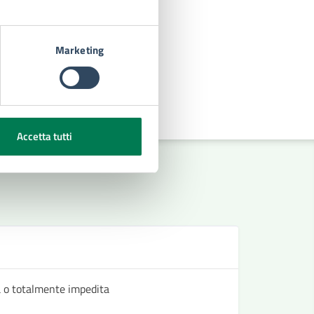
Marketing
Accetta tutti
D
ta o totalmente impedita
Regolament