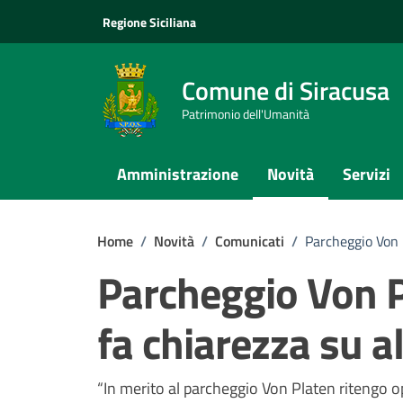
Vai ai contenuti
Vai al footer
Regione Siciliana
Comune di Siracusa
Patrimonio dell'Umanità
Amministrazione
Novità
Servizi
Home
/
Novità
/
Comunicati
/
Parcheggio Von 
Parcheggio Von 
fa chiarezza su a
Dettagli della notizi
“In merito al parcheggio Von Platen ritengo op