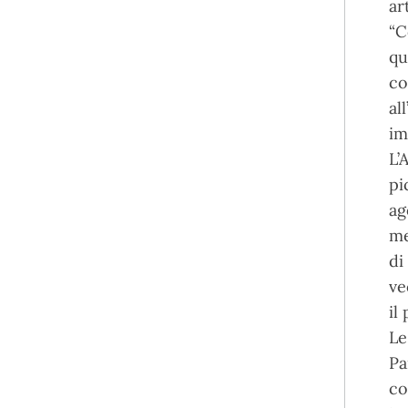
ar
“C
qu
co
al
im
L’
pi
ag
me
di
ve
il
Le
Pa
co