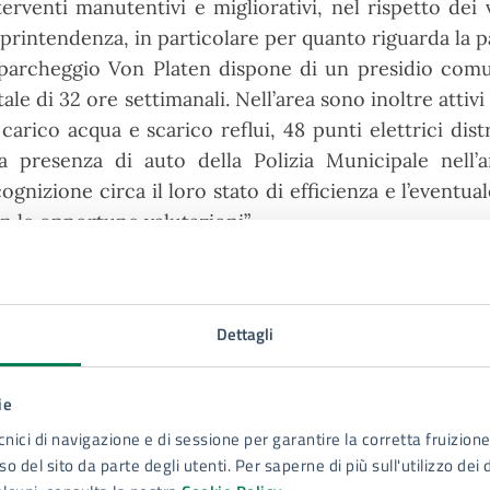
terventi manutentivi e migliorativi, nel rispetto dei 
printendenza, in particolare per quanto riguarda la p
 parcheggio Von Platen dispone di un presidio com
tale di 32 ore settimanali. Nell’area sono inoltre attiv
 carico acqua e scarico reflui, 48 punti elettrici dist
la presenza di auto della Polizia Municipale nell
cognizione circa il loro stato di efficienza e l’eventu
n le opportune valutazioni”.
 cura di
Dettagli
Servizio Ufficio di Staff - Uffici di collaborazione
Organi di Governo - URC – Ufficio Stampa –
ie
Relazioni con la città
cnici di navigazione e di sessione per garantire la corretta fruizione 
o del sito da parte degli utenti. Per saperne di più sull'utilizzo dei 
Piazza Duomo, 4, 96100