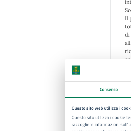
in
So
Il
to
di
al
ri
co
A
Consenso
Questo sito web utilizza i cook
Questo sito utilizza i cookie te
raccogliere informazioni sull'us