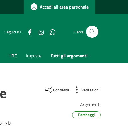
Accedi all'area personale
Facebook
Instagram
whatsapp
Seguici su:
Cerca
URC
Imposte
Tutti gli argomenti...
ne
Condividi
Vedi azioni
Argomenti
Parcheggi
are la