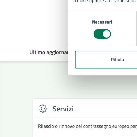
cookie oppure abilitarne solo 
Selezione
Necessari
del
consenso
Ultimo aggiornamento:
08/09/2025, 13:26
Rifiuta
Servizi
Rilascio o rinnovo del contrassegno europeo per