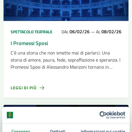
06/02/26
08/02/26
SPETTACOLO TEATRALE
DAL
—
AL
I Promessi Sposi
C’è una storia che non smette mai di parlarci. Una
storia di amore, paura, fede, sopraffazione e speranza. I
Promessi Sposi di Alessandro Manzoni tornano in
scena in uno spettacolo che attraversa il tempo e
arriva diritto al cuore
LEGGI DI PIÙ
30
Gennaio
2026
Consenso
Dettagli
Informazioni sui cookie