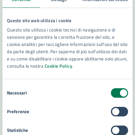
Questo sito web utilizza i cookie
Questo sito utilizza i cookie tecnici di navigazione e di
sessione per garantire la corretta fruizione del sito, e
30/01/26
01/02/26
SPETTACOLO TEATRALE
DAL
—
AL
cookie analitici per raccogliere informazioni sull'uso del sito
da parte degli utenti. Per saperne di più sull'utilizzo dei dati
Enigma
e su come disabilitare i cookie oppure abilitarne solo alcuni,
Dal 30 gennaio, presso il Teatro Massimo Città di
consulta la nostra
Cookie Policy
.
Siracusa, andrà in scena 𝗘𝗡𝗜𝗚𝗠𝗔, con Peppino
Mazzotta e la regia di Giovanni Anfuso.
Selezione
Necessari
del
LEGGI DI PIÙ
consenso
Preferenze
27
Statistiche