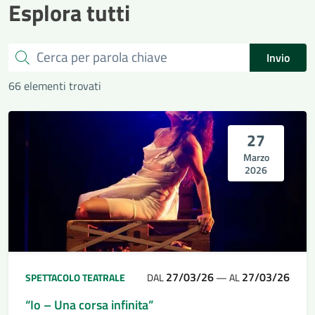
Esplora tutti
Cerca
Invio
66 elementi trovati
27
Marzo
2026
27/03/26
27/03/26
SPETTACOLO TEATRALE
DAL
—
AL
“Io – Una corsa infinita”