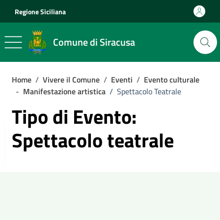
Vai ai contenuti
Vai al footer
Regione Siciliana
Comune di Siracusa
Home
/
Vivere il Comune
/
Eventi
/
Evento culturale
-
Manifestazione artistica
/
Spettacolo Teatrale
Tipo di Evento:
Spettacolo teatrale