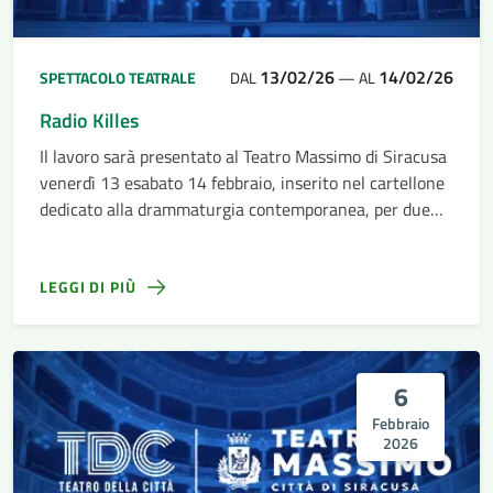
13/02/26
14/02/26
SPETTACOLO TEATRALE
DAL
—
AL
Radio Killes
Il lavoro sarà presentato al Teatro Massimo di Siracusa
venerdì 13 esabato 14 febbraio, inserito nel cartellone
dedicato alla drammaturgia contemporanea, per due
serate in cui il pubblico sarà guidato in un percorso
intenso tra cronaca, emozione...
LEGGI DI PIÙ
6
Febbraio
2026