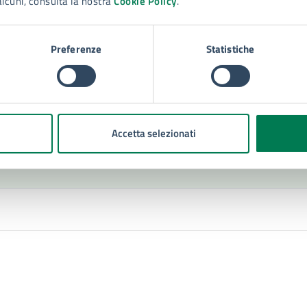
alcuni, consulta la nostra
Cookie Policy
.
po di evento
: Evento culturale
Preferenze
Statistiche
Accetta selezionati
Contenuti correlati