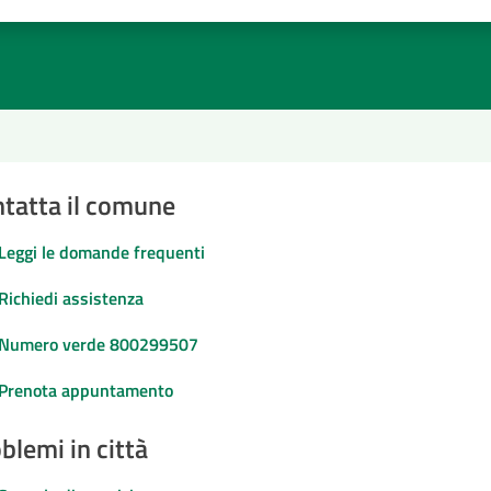
1 stelle su 5
uta 2 stelle su 5
Valuta 3 stelle su 5
Valuta 4 stelle su 5
Valuta 5 stelle su 5
tatta il comune
Leggi le domande frequenti
Richiedi assistenza
Numero verde 800299507
Prenota appuntamento
blemi in città