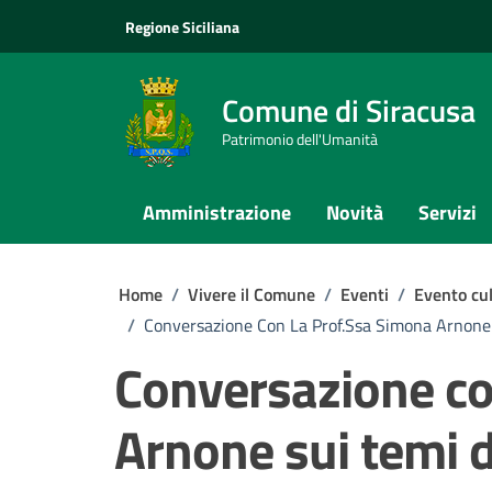
Vai ai contenuti
Vai al footer
Regione Siciliana
Comune di Siracusa
Patrimonio dell'Umanità
Amministrazione
Novità
Servizi
Home
/
Vivere il Comune
/
Eventi
/
Evento cul
/
Conversazione Con La Prof.ssa Simona Arnone
Conversazione co
Arnone sui temi d