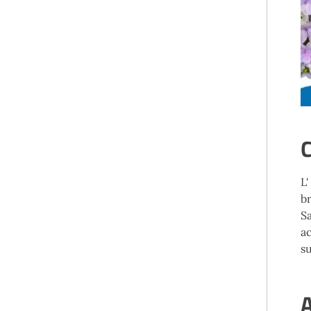
C
L'
b
S
a
su
A