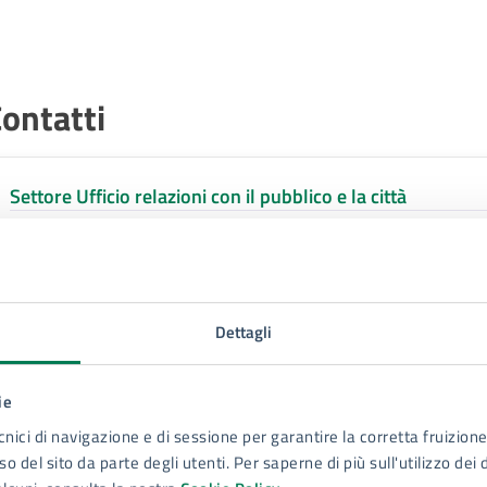
ontatti
Settore Ufficio relazioni con il pubblico e la città
Telefono:
3669096050
E-mail:
cittaeducativa@comune.siracusa.it
E-mail:
festivaleducazione@comune.siracusa.it
Dettagli
E-mail:
serviziocivileuniversalesr@comune.siracusa.it
E-mail:
urbancenter@comune.siracusa.it
ie
cnici di navigazione e di sessione per garantire la corretta fruizione 
o del sito da parte degli utenti. Per saperne di più sull'utilizzo dei 