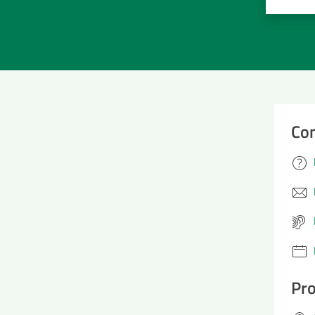
Valuta 
Val
Con
Pro