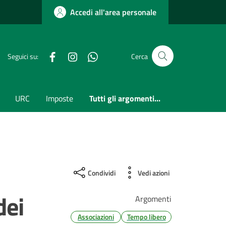
Accedi all'area personale
Facebook
Instagram
whatsapp
Seguici su:
Cerca
URC
Imposte
Tutti gli argomenti...
Condividi
Vedi azioni
dei
Argomenti
Associazioni
Tempo libero