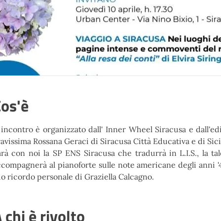
os'è
 incontro è organizzato dall'
Inner Wheel Siracusa
e dall'ed
ravissima
Rossana Geraci
di
Siracusa Città Educativa
e di
Sic
arà con noi la
SP ENS Siracusa
che tradurrà in L.I.S., la t
ccompagnerà al pianoforte sulle note americane degli anni '4
o ricordo personale di Graziella Calcagno.
 chi è rivolto