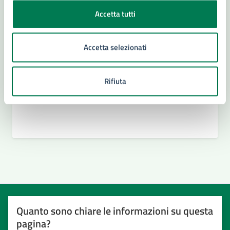
Settore, Giovani, Sport e Tempo Libero
Accetta tutti
Accetta selezionati
Rifiuta
Quanto sono chiare le informazioni su questa
pagina?