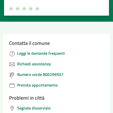
Valuta la chiarezza delle informazioni (da 1 a 5 stelle)
Seleziona il numero di stelle per valutare la chiarezza delle i
Valuta 1 stelle su 5
Valuta 2 stelle su 5
Valuta 3 stelle su 5
Valuta 4 stelle su 5
Valuta 5 stelle su 5
Contatta il comune
Leggi le domande frequenti
Richiedi assistenza
Numero verde 800299507
Prenota appuntamento
Problemi in città
Segnala disservizio