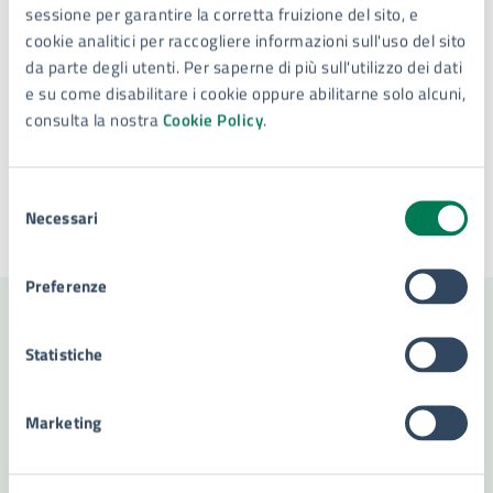
PEC:
politicheculturali@comune.siracusa.legalmail.it
sessione per garantire la corretta fruizione del sito, e
cookie analitici per raccogliere informazioni sull'uso del sito
da parte degli utenti. Per saperne di più sull'utilizzo dei dati
e su come disabilitare i cookie oppure abilitarne solo alcuni,
consulta la nostra
Cookie Policy
.
Tipo di evento
: Corso
Selezione
Necessari
del
Ultimo aggiornamento:
18/02/2025, 10:25
consenso
Preferenze
Contenuti correlati
Statistiche
Marketing
Amministrazione