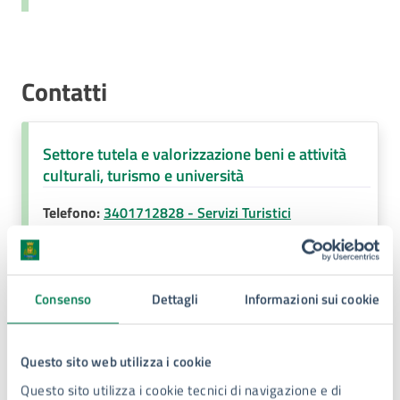
Contatti
Settore tutela e valorizzazione beni e attività
culturali, turismo e università
Telefono:
3401712828 - Servizi Turistici
Telefono:
3476931619 - Servizi Culturali e Università
Telefono:
3440174837 - Biblioteca Grottasanta e Santa Lucia
Consenso
Dettagli
Informazioni sui cookie
Telefono:
3198624233 - Biblioteca Comunale Via dei SS
Questo sito web utilizza i cookie
Coronati
E-mail:
politicheculturali@comune.siracusa.it
Questo sito utilizza i cookie tecnici di navigazione e di