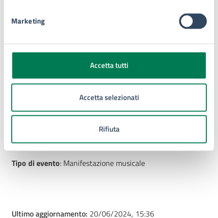
Marketing
Con il supporto di:
Ufficio Relazioni Con Il Pubblico e
Accetta tutti
La Città
Via Nino Bixio ,1 Siracusa, 96100
Accetta selezionati
Rifiuta
Tipo di evento
: Manifestazione musicale
Ultimo aggiornamento:
20/06/2024, 15:36