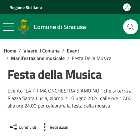
Vai ai contenuti
Vai al footer
Regione Siciliana
Comune di Siracusa
Home
/
Vivere il Comune
/
Eventi
/
Manifestazione musicale
/
Festa Della Musica
Festa della Musica
Evento "LA PRIMA ORCHESTRA SIAMO NOI" che si terrà a
Piazza Santa Lucia, giorno 21 Giugno 2024 dalle ore 17.00
alle ore 24.00 per celebrare la festa della musica
Condividi
Vedi azioni