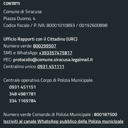
CONTATTI
Comune di Siracusa
Piazza Duomo, 4
Codice fiscale / P. IVA: 80001010893 / 00192600898
Ufficio Rapporti con il Cittadino (URC)
Numero verde:
800299507
SMS e WhatsApp:
+393357475817
PEC:
protocollo@comune.siracusa.legalmail.it
Centralino unico:
0931 451111
Centrale operativa Corpo di Polizia Municipale:
0931 451151
348 4981781
334 1169784
Numero verde Comando di Polizia Municipale :
800187500
Iscriviti al canale WhatsApp pubblico della Polizia municipale