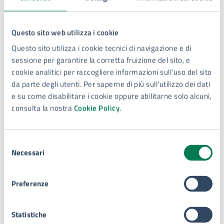
Contatti
Questo sito web utilizza i cookie
Questo sito utilizza i cookie tecnici di navigazione e di
Settore tutela e valorizzazione beni e attività
sessione per garantire la corretta fruizione del sito, e
culturali, turismo e università
cookie analitici per raccogliere informazioni sull'uso del sito
da parte degli utenti. Per saperne di più sull'utilizzo dei dati
Telefono:
3401712828 - Servizi Turistici
e su come disabilitare i cookie oppure abilitarne solo alcuni,
Telefono:
consulta la nostra
Cookie Policy
.
3476931619 - Servizi Culturali e Università
Telefono:
3440174837 - Biblioteca Grottasanta e Santa Lucia
Selezione
Telefono:
Necessari
del
3198624233 - Biblioteca Comunale Via dei SS
consenso
Coronati
E-mail:
politicheculturali@comune.siracusa.it
Preferenze
PEC:
politicheculturali@comune.siracusa.legalmail.it
Statistiche