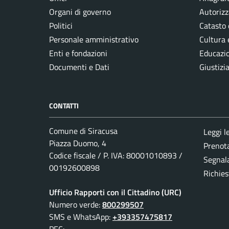
Organi di governo
Autorizz
Politici
Catasto 
Personale amministrativo
Cultura 
Enti e fondazioni
Educazi
Documenti e Dati
Giustizi
CONTATTI
Comune di Siracusa
Leggi l
Piazza Duomo, 4
Prenot
Codice fiscale / P. IVA: 80001010893 /
Segnala
00192600898
Richies
Ufficio Rapporti con il Cittadino (URC)
Numero verde:
800299507
SMS e WhatsApp:
+393357475817