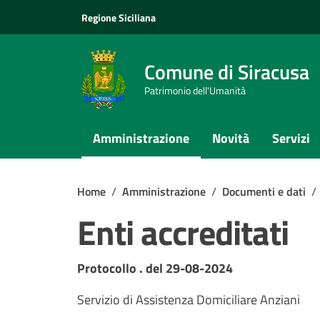
Vai ai contenuti
Vai al footer
Regione Siciliana
Comune di Siracusa
Patrimonio dell'Umanità
Amministrazione
Novità
Servizi
Home
/
Amministrazione
/
Documenti e dati
/
Enti accreditati
Dettagli del documento
Protocollo . del 29-08-2024
Servizio di Assistenza Domiciliare Anziani