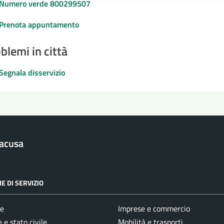
Numero verde 800299507
Prenota appuntamento
blemi in città
Segnala disservizio
racusa
E DI SERVIZIO
e
Imprese e commercio
 e stato civile
Mobilità e trasporti