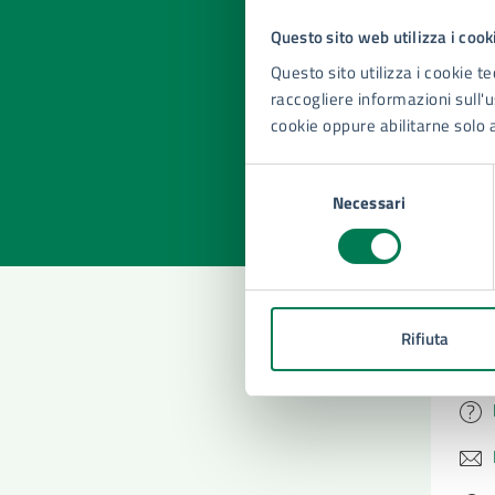
Questo sito web utilizza i cook
Quan
Questo sito utilizza i cookie te
pagi
raccogliere informazioni sull'us
cookie oppure abilitarne solo 
Valuta la
Selezi
Valuta 
Val
Selezione
Necessari
del
consenso
Rifiuta
Con