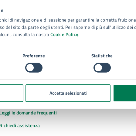
ie
to sono chiare le informazioni su questa
cnici di navigazione e di sessione per garantire la corretta fruizione 
na?
o del sito da parte degli utenti. Per saperne di più sull'utilizzo dei 
alcuni, consulta la nostra
Cookie Policy
.
 chiarezza delle informazioni (da 1 a 5 stelle)
ona il numero di stelle per valutare la chiarezza delle inform
1 stelle su 5
uta 2 stelle su 5
Valuta 3 stelle su 5
Valuta 4 stelle su 5
Valuta 5 stelle su 5
Preferenze
Statistiche
Accetta selezionati
tatta il comune
Leggi le domande frequenti
Richiedi assistenza