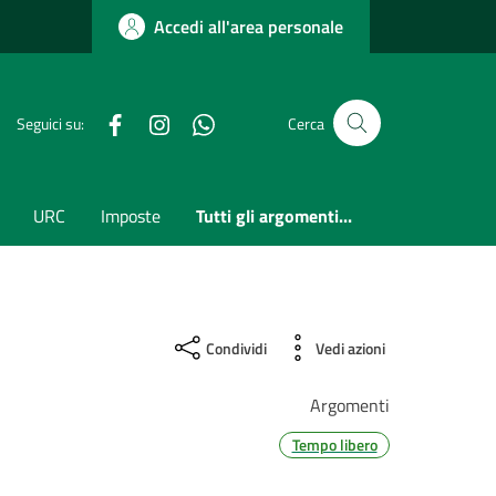
Accedi all'area personale
Facebook
Instagram
whatsapp
Seguici su:
Cerca
URC
Imposte
Tutti gli argomenti...
Condividi
Vedi azioni
Argomenti
Tempo libero