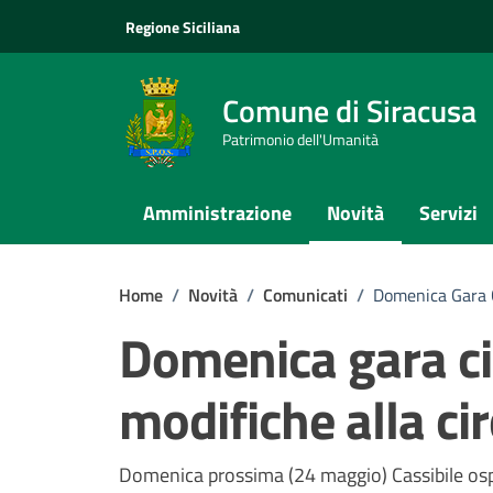
Vai ai contenuti
Vai al footer
Regione Siciliana
Comune di Siracusa
Patrimonio dell'Umanità
Amministrazione
Novità
Servizi
Home
/
Novità
/
Comunicati
/
Domenica Gara Ci
Domenica gara cic
modifiche alla ci
Dettagli della notizi
Domenica prossima (24 maggio) Cassibile ospit