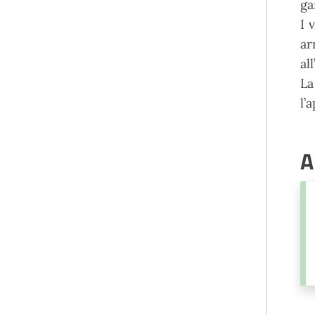
ga
I 
ar
al
La
l’
A