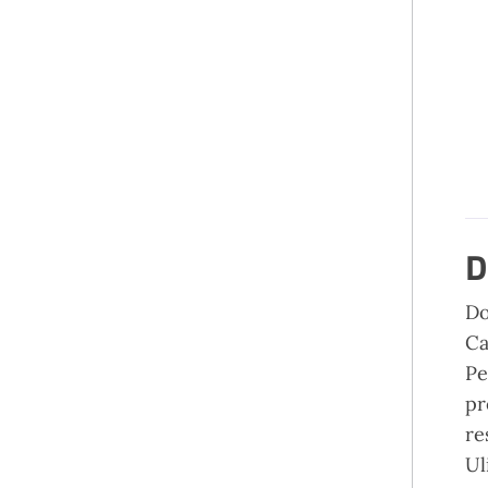
D
D
Ca
Pe
pr
re
Ul