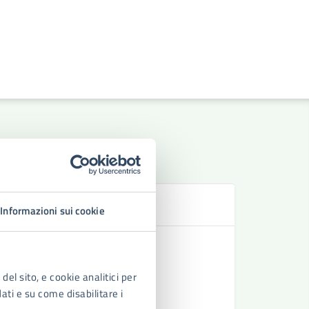
Se
Informazioni sui cookie
Rilascio e
Avviso Pub
del sito, e cookie analitici per
Concessio
dati e su come disabilitare i