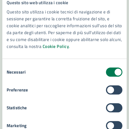
Questo sito web utilizza i cookie
Amministrazione
Questo sito utilizza i cookie tecnici di navigazione e di
sessione per garantire la corretta fruizione del sito, e
cookie analitici per raccogliere informazioni sull'uso del sito
Settore Pianificazione Urbanistica,
da parte degli utenti. Per saperne di più sull'utilizzo dei dati
Programmazione e Progettazione OO. PP. servizi e
e su come disabilitare i cookie oppure abilitarne solo alcuni,
Forniture e Partenariato-Programmazione,
Settore, Giovani, Sport e Tempo Libero
consulta la nostra
Cookie Policy
.
coordinamento e monitoraggio finanziamenti e
programmi complessi
Selezione
Necessari
del
consenso
Preferenze
Statistiche
Marketing