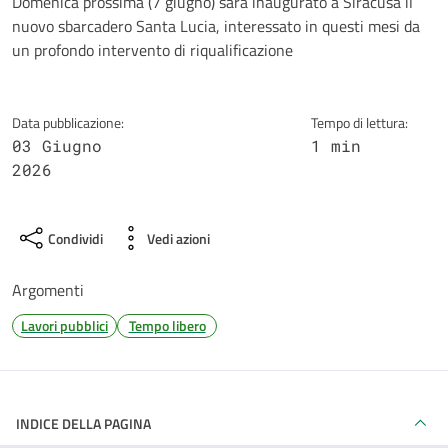
Dettagli della notizia
Domenica prossima (7 giugno) sarà inaugurato a Siracusa il
nuovo sbarcadero Santa Lucia, interessato in questi mesi da
un profondo intervento di riqualificazione
Data pubblicazione:
Tempo di lettura:
03 Giugno
1 min
2026
Condividi
Vedi azioni
Argomenti
Lavori pubblici
Tempo libero
INDICE DELLA PAGINA