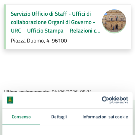
Servizio Ufficio di Staff - Uffici di
collaborazione Organi di Governo -
URC – Ufficio Stampa – Relazioni con
la città
Piazza Duomo, 4, 96100
Ultimo aggiornamento:
04/06/2026, 08:24
Consenso
Dettagli
Informazioni sui cookie
Contenuti correlati