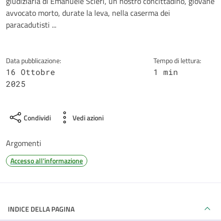
giudiziaria di Emanuele Scieri, un nostro concittadino, giovane
avvocato morto, durate la leva, nella caserma dei
paracadutisti ...
Data pubblicazione:
Tempo di lettura:
16 Ottobre
1 min
2025
Condividi
Vedi azioni
Argomenti
Accesso all'informazione
INDICE DELLA PAGINA