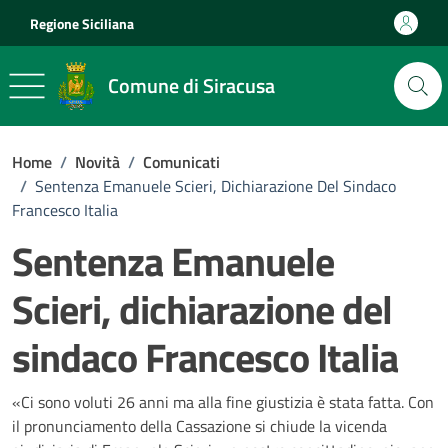
Vai ai contenuti
Vai al footer
Regione Siciliana
Comune di Siracusa
Home
/
Novità
/
Comunicati
/
Sentenza Emanuele Scieri, Dichiarazione Del Sindaco
Francesco Italia
Sentenza Emanuele
Scieri, dichiarazione del
sindaco Francesco Italia
Dettagli della notizia
«Ci sono voluti 26 anni ma alla fine giustizia è stata fatta. Con
il pronunciamento della Cassazione si chiude la vicenda