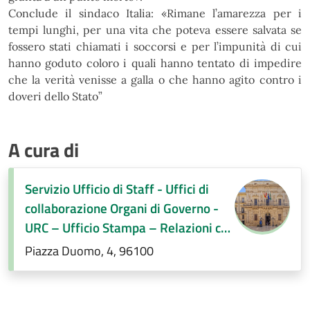
Conclude il sindaco Italia:
«
Rimane l’amarezza per i
tempi lunghi, per una vita che poteva essere salvata
se
fossero stati chiamati i soccorsi e per l’impunità di cui
hanno goduto coloro i quali hanno tentato di
impedire
che la verità venisse a galla o che hanno agito contro i
doveri dello Stato”
A cura di
Servizio Ufficio di Staff - Uffici di
collaborazione Organi di Governo -
URC – Ufficio Stampa – Relazioni con
la città
Piazza Duomo, 4, 96100