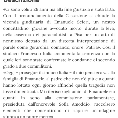
«
Ci sono voluti 26 anni ma alla fine giustizia è stata fatta.
Con il pronunciamento
della Cassazione si chiude la
vicenda giudiziaria di Emanuele Scieri, un nostro
concittadino, giovane
avvocato morto, durate la leva,
nella caserma dei paracadutisti a Pisa per un atto di
nonnismo dettato da
un distorta interpretazione di
parole come gerarchia, comando, onore, Patria
»
. Così il
sindaco Francesco
Italia commenta la sentenza con la
quale ieri sono state confermate le condanne di secondo
grado a due
commilitoni.
«
Oggi – prosegue il sindaco Italia – il mio pensiero va alla
famiglia di Emanuele, al padre che non c’è più
e a quanti
hanno lottato ogni giorno affinché quella tragedia non
fosse dimenticata. Mi riferisco agli amici
di Emanuele e a
quanti in seno alla commissione parlamentare,
presieduta dall’onorevole Sofia Amoddio,
raccolsero
elementi che consentirono di riaprire un’indagine
giunta a un punto morto
»
.