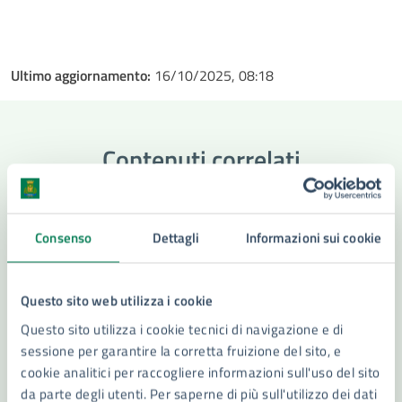
Ultimo aggiornamento:
16/10/2025, 08:18
Contenuti correlati
Amministrazione
Consenso
Dettagli
Informazioni sui cookie
Commissione Sanitaria per la strumentazione
Questo sito web utilizza i cookie
adatta al funzionamento ospedaliero
Questo sito utilizza i cookie tecnici di navigazione e di
Settore Sistemi Informativi e Transizione Digitale
sessione per garantire la corretta fruizione del sito, e
- Statistica
cookie analitici per raccogliere informazioni sull'uso del sito
Capo di Gabinetto
da parte degli utenti. Per saperne di più sull'utilizzo dei dati