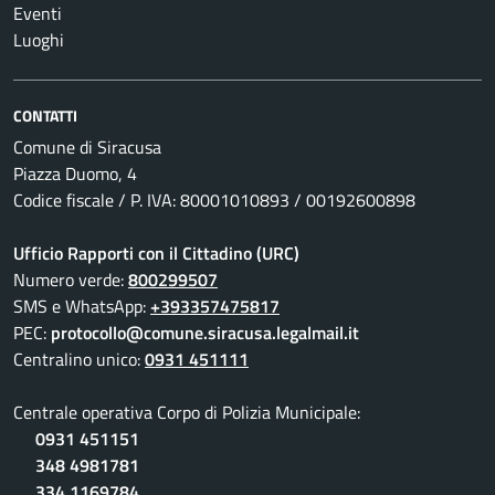
Eventi
Luoghi
CONTATTI
Comune di Siracusa
Piazza Duomo, 4
Codice fiscale / P. IVA: 80001010893 / 00192600898
Ufficio Rapporti con il Cittadino (URC)
Numero verde:
800299507
SMS e WhatsApp:
+393357475817
PEC:
protocollo@comune.siracusa.legalmail.it
Centralino unico:
0931 451111
Centrale operativa Corpo di Polizia Municipale:
0931 451151
348 4981781
334 1169784