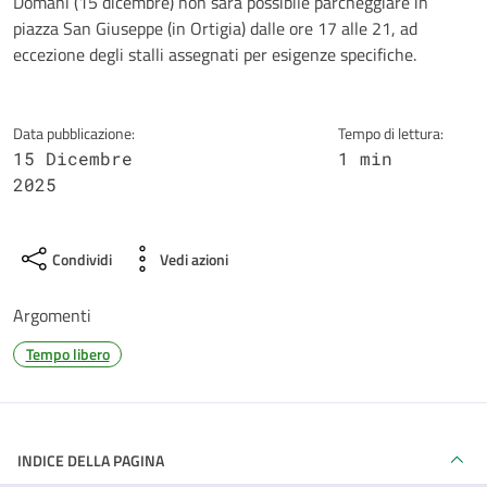
Dettagli della notizia
Domani (15 dicembre) non sarà possibile parcheggiare in
piazza San Giuseppe (in Ortigia) dalle ore 17 alle 21, ad
eccezione degli stalli assegnati per esigenze specifiche.
Data pubblicazione:
Tempo di lettura:
15 Dicembre
1 min
2025
Condividi
Vedi azioni
Argomenti
Tempo libero
INDICE DELLA PAGINA