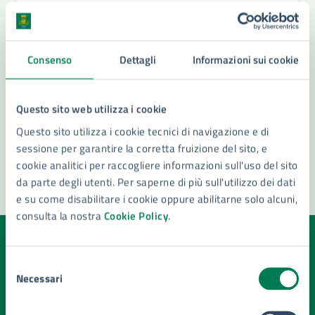
Consenso
Dettagli
Informazioni sui cookie
Questo sito web utilizza i cookie
Questo sito utilizza i cookie tecnici di navigazione e di
sessione per garantire la corretta fruizione del sito, e
cookie analitici per raccogliere informazioni sull'uso del sito
da parte degli utenti. Per saperne di più sull'utilizzo dei dati
e su come disabilitare i cookie oppure abilitarne solo alcuni,
consulta la nostra
Cookie Policy
.
Quanto sono chiare le informazioni su questa
Selezione
pagina?
Necessari
del
consenso
Valuta la chiarezza delle informazioni (da 1 a 5 stelle)
Seleziona il numero di stelle per valutare la chiarezza delle i