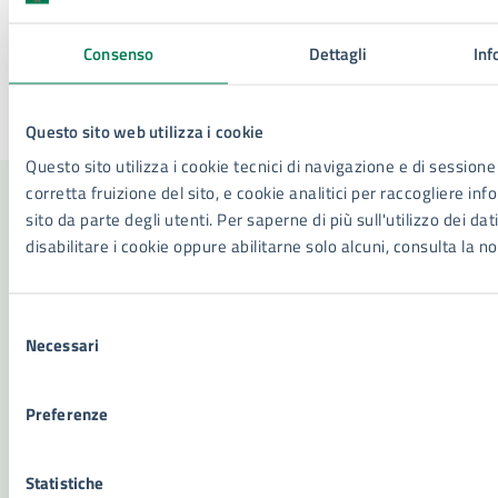
Consenso
Dettagli
Inf
Ultimo aggiornamento:
22/05/2026, 13:36
Questo sito web utilizza i cookie
Questo sito utilizza i cookie tecnici di navigazione e di sessione
corretta fruizione del sito, e cookie analitici per raccogliere inf
sito da parte degli utenti. Per saperne di più sull'utilizzo dei da
Contenuti correlati
disabilitare i cookie oppure abilitarne solo alcuni, consulta la n
Selezione
Amministrazione
Necessari
del
consenso
Settore Servizi Demografici
Preferenze
Statistiche