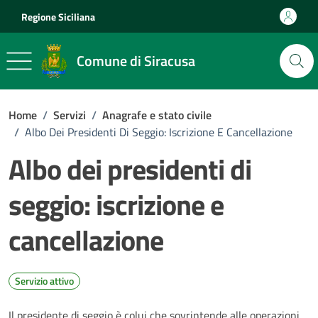
Vai ai contenuti
Vai al footer
Regione Siciliana
Comune di Siracusa
Home
/
Servizi
/
Anagrafe e stato civile
/
Albo Dei Presidenti Di Seggio: Iscrizione E Cancellazione
Albo dei presidenti di
seggio: iscrizione e
cancellazione
Servizio attivo
Il presidente di seggio è colui che sovrintende alle operazioni