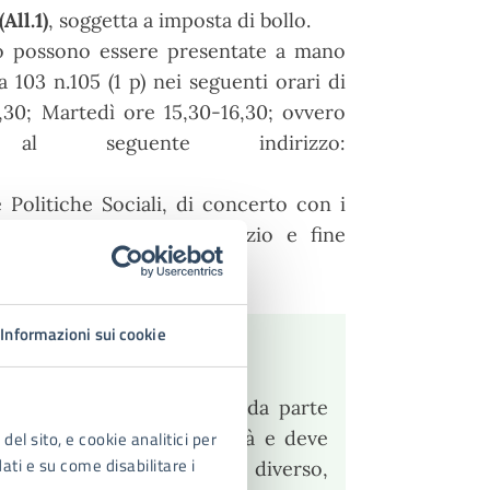
(All.1)
, soggetta a imposta di bollo.
o possono essere presentate a mano
ia 103 n.105 (1 p) nei seguenti orari di
30; Martedì ore 15,30-16,30; ovvero
l seguente indirizzo:
 Politiche Sociali, di concerto con i
le verifiche di rito (inizio e fine
Informazioni sui cookie
mministrazione regionale, da parte
esercita la tutela o potestà e deve
del sito, e cookie analitici per
dati e su come disabilitare i
spesa (beneficiario), se diverso,