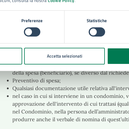
alcuni, consulta la nostra
Cookie Policy
.
corredata dalla seguente documentazione:
Autocertificazione resa ai sensi dell’art. 47 del D.
4A);
Preferenze
Statistiche
Certificato medico in carta semplice attestante la
deambulazione di cui soffre il soggetto con disabi
certificazione rilasciata dall’ASP, territorialme
l’invalidità totale (100%) ai fini della priorità in 
Accetta selezionati
Fotocopia documento di riconoscimento e codice
Fotocopia documento di riconoscimento e codic
della spesa (beneficiario), se diverso dal richied
Preventivo di spesa;
Qualsiasi documentazione utile relativa all'inter
nel caso in cui si interviene in un condominio, 
approvazione dell'intervento di cui trattasi (qual
nel Condominio, nella persona dell’amministrat
produrre anche il verbale di nomina di quest’ult