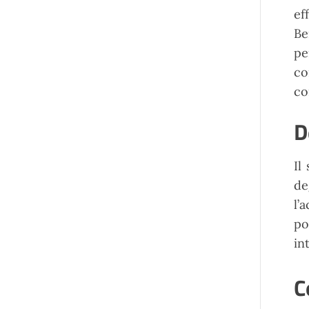
ef
Be
pe
co
co
D
Il
de
l’
po
in
C