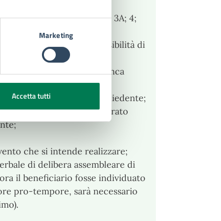
P.R. 28.12.2000 n. 445 (All.3; 3A; 4;
Marketing
 difficoltà ovvero l’impossibilità di
lità (All. 2), da eventuale
nte competente, da cui si evinca
graduatoria;
Accetta tutti
 fiscale del soggetto richiedente;
e fiscale del soggetto onerato
ente;
vento che si intende realizzare;
verbale di delibera assembleare di
ora il beneficiario fosse individuato
ore pro-tempore, sarà necessario
imo).