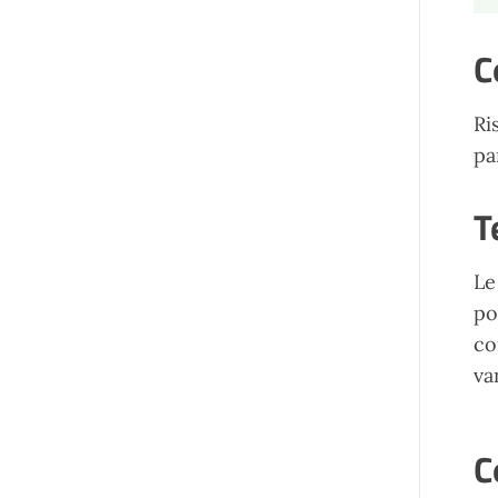
C
Ri
pa
T
Le
po
co
va
C