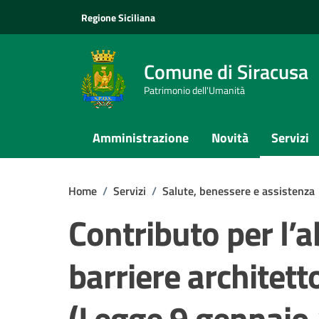
Vai ai contenuti
Vai al footer
Regione Siciliana
Comune di Siracusa
Patrimonio dell'Umanità
Amministrazione
Novità
Servizi
Home
/
Servizi
/
Salute, benessere e assistenza
Contributo per l’
barriere architetto
(Legge 9 gennaio