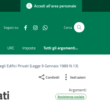
Accedi all'area personale
Facebook
Instagram
whatsapp
Seguici su:
Cerca
URC
Imposte
Tutti gli argomenti...
gli Edifici Privati (Legge 9 Gennaio 1989 N.13)
Condividi
Vedi azioni
ati
Argomenti
Assistenza sociale