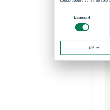
cookie oppure abilitarne solo 
Selezione
Necessari
del
consenso
Rifiuta