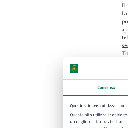
Il
La
pr
ap
t
se
Ti
te
in
Consenso
Questo sito web utilizza i cook
Questo sito utilizza i cookie te
raccogliere informazioni sull'us