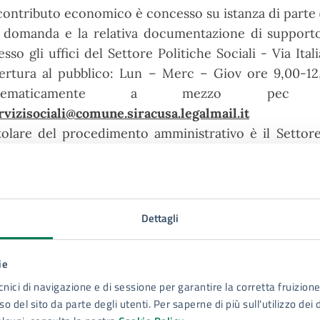
 contributo economico è concesso su istanza di parte
 domanda e la relativa documentazione di support
esso gli uffici del Settore Politiche Sociali - Via Ital
ertura al pubblico: Lun – Merc – Giov ore 9,00-12,
elematicamente a mezzo pec a
rvizisociali@comune.siracusa.legalmail.it
tolare del procedimento amministrativo è il Settore
cnici comunali cui competono i sopralluoghi per 
tervento).
Dettagli
Cosa serve
ie
Compilazione di apposita modulistica redatta dall’A
del soggetto con disabilità o altra persona che ne 
cnici di navigazione e di sessione per garantire la corretta fruizione 
o del sito da parte degli utenti. Per saperne di più sull'utilizzo dei 
essere controfirmata dal soggetto onerato della 