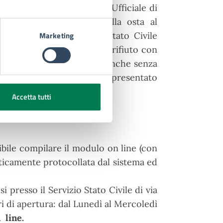
può essere rifiutata dall’Ufficiale di
e non può produrre il nulla osta al
Marketing
icazioni, l'Ufficiale di Stato Civile
ittadino potrà impugnare il rifiuto con
ebrazione del matrimonio anche senza
n provvedimento che sarà presentato
Accetta tutti
bile compilare il modulo on line (con
aticamente protocollata dal sistema ed
 presso il Servizio Stato Civile di via
ri di apertura: dal Lunedì al Mercoledì
 line.