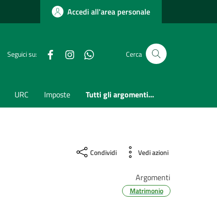
Accedi all'area personale
Facebook
Instagram
whatsapp
Seguici su:
Cerca
URC
Imposte
Tutti gli argomenti...
Condividi
Vedi azioni
Argomenti
Matrimonio