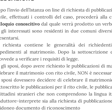
po l’invio dell’Istanza on line di richiesta di pubblicaz
vile, effettuati i controlli del caso, procederà alla
lloquio conoscitivo
dal quale verrà prodotto un verba
 gli interessati sono residenti in due comuni diver
esentarsi.
 richiesta contiene le generalità dei richieden
pedimenti al matrimonio. Dopo la sottoscrizione del
ovvede a verificare i requisiti di legge.
 gli sposi, dopo avere richiesto le pubblicazioni di 
lebrare il matrimonio con rito civile, NON è necessari
i sposi dovessero decidere di celebrare il matrimon
ttoscritto le pubblicazioni per il rito civile, le pubbli
cittadini stranieri che non comprendono la lingua it
aduttore-interprete sia alla richiesta di pubblicazio
 idoneo documento di riconoscimento