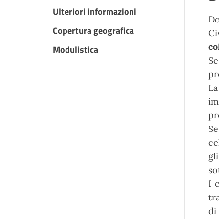
Ulteriori informazioni
Do
Copertura geografica
Ci
co
Modulistica
Se
pr
La
im
pr
Se
ce
gl
so
I 
tr
di