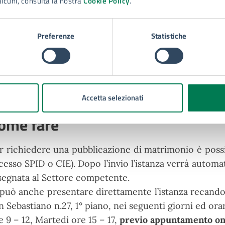
alcuni, consulta la nostra
Cookie Policy
.
 esistono impedimenti al matrimonio, la pubblicazione 
ato Civile. E’ il caso del cittadino straniero ch
Preferenze
Statistiche
trimonio. Dopo la sottoscrizione del verbale di pubbl
lascia all’interessato un provvedimento di rifiuto. Il c
corso al Tribunale che deciderà se ammettere la cel
 nulla osta. In questo caso il Tribunale emette u
esso l'ufficio per potere procedere alle pubblicazioni.
Accetta selezionati
ome fare
r richiedere una pubblicazione di matrimonio è possi
cesso SPID o CIE). Dopo l’invio l’istanza verrà autom
segnata al Settore competente.
 può anche presentare direttamente l’istanza recandosi
n Sebastiano n.27, 1° piano, nei seguenti giorni ed ora
e 9 – 12, Martedì ore 15 – 17,
previo appuntamento on