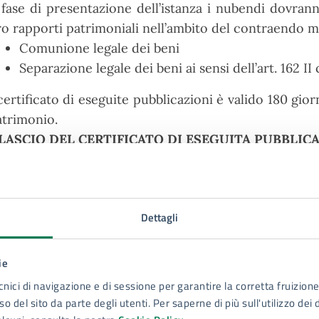
 fase di presentazione dell’istanza i nubendi dovrann
ro rapporti patrimoniali nell’ambito del contraendo m
Comunione legale dei beni
Separazione legale dei beni ai sensi dell’art. 162 
 certificato di eseguite pubblicazioni è valido 180 giorn
trimonio.
LASCIO DEL CERTIFICATO DI ESEGUITA PUBBLIC
a volta terminata l’affissione della pubblicazione di
rtificato di eseguita pubblicazione:
matrimonio concordatario
: i nubendi dovranno 
Dettagli
certificato ricevuto
matrimonio civile a Siracusa
: i nubendi potranno
matrimonio civile in altro Comune italiano
: il 
ie
inviato tramite Pec al comune di celebrazione e, p
cnici di navigazione e di sessione per garantire la corretta fruizione 
o del sito da parte degli utenti. Per saperne di più sull'utilizzo dei 
IFIUTO DELLA PUBBLICAZIONE