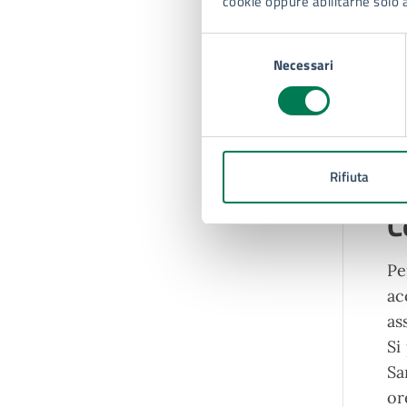
cookie oppure abilitarne solo 
Se
St
Selezione
Necessari
ma
del
consenso
ri
ri
il
pr
Rifiuta
C
Pe
ac
as
Si
Sa
or