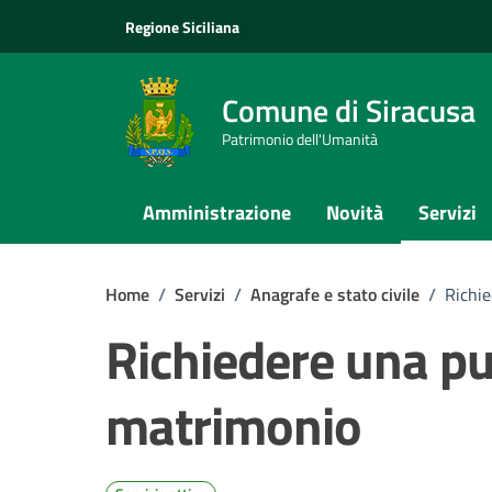
Vai ai contenuti
Vai al footer
Regione Siciliana
Comune di Siracusa
Patrimonio dell'Umanità
Amministrazione
Novità
Servizi
Home
/
Servizi
/
Anagrafe e stato civile
/
Richie
Richiedere una pu
matrimonio