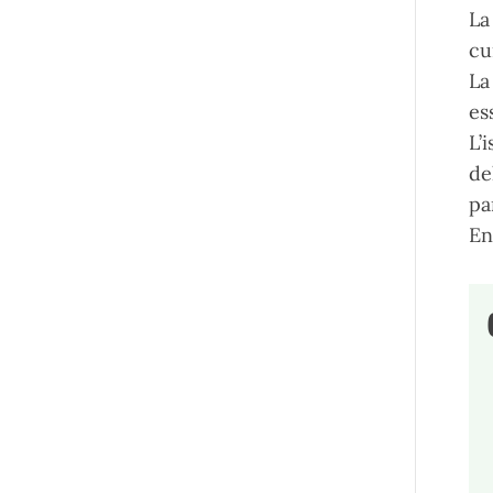
La
cu
La
es
L’
de
pa
En