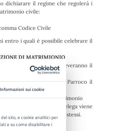
o dichiarare il regime che regolerà i
atrimonio civile:
II comma Codice Civile
i entro i quali è possibile celebrare il
AZIONE DI MATRIMIONIO
 matrimonio, i nubendi riceveranno il
stampare e consegnare al Parroco il
Informazioni sui cookie
 prenotare la data del matrimonio
certificato comprensivo di delega viene
er conoscenza, ai nubendi stessi.
del sito, e cookie analitici per
dati e su come disabilitare i