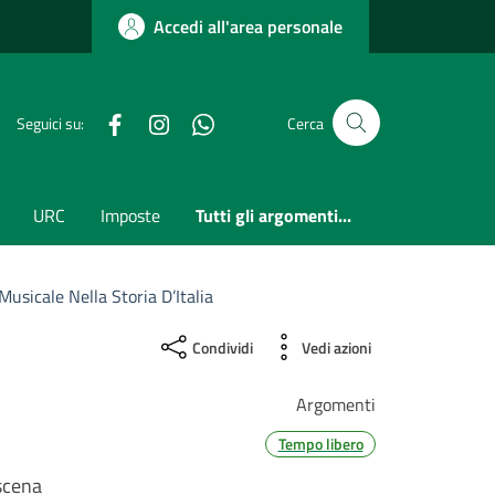
Accedi all'area personale
Facebook
Instagram
whatsapp
Seguici su:
Cerca
URC
Imposte
Tutti gli argomenti...
usicale Nella Storia D’Italia
Condividi
Vedi azioni
Argomenti
Tempo libero
scena