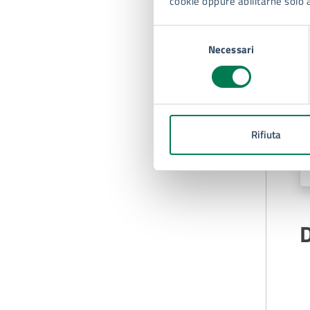
cookie oppure abilitarne solo 
Selezione
Necessari
del
consenso
Rifiuta
D