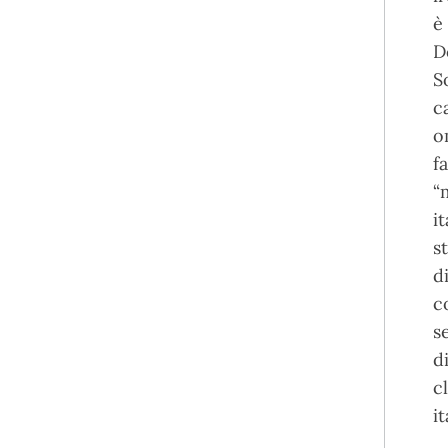
è
D
S
c
o
f
“
i
s
d
c
s
d
c
i