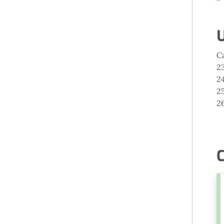
U
C
2
2
25
26
C