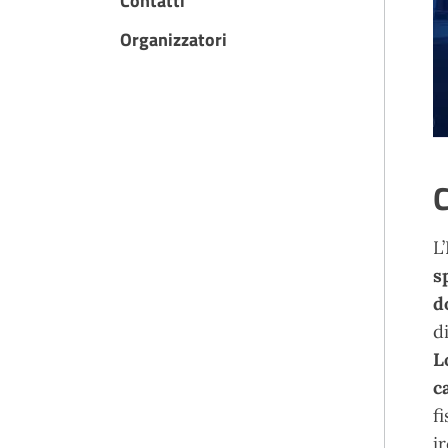
Contatti
Organizzatori
C
L
s
d
d
L
c
f
i