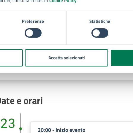
alcuni, consulta la nostra
Cookie Policy
.
Preferenze
Statistiche
Luogo
Teatro Massimo Città di Siracusa
Accetta selezionati
Via del Teatro (angolo Via Roma),
ate e orari
23
20:00 - Inizio evento