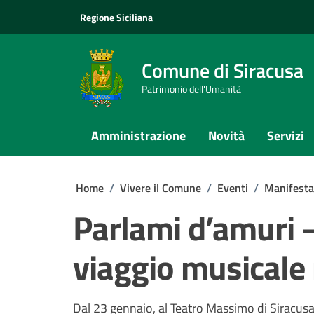
Vai ai contenuti
Vai al footer
Regione Siciliana
Comune di Siracusa
Patrimonio dell'Umanità
Amministrazione
Novità
Servizi
Home
/
Vivere il Comune
/
Eventi
/
Manifesta
Parlami d’amuri –
viaggio musicale n
Dal 23 gennaio, al Teatro Massimo di Siracus