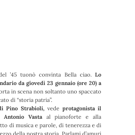
a del ’45 tuonò convinta Bella ciao.
Lo
endario da giovedì 23 gennaio (ore 20) a
rta in scena non soltanto uno spaccato
to di “storia patria”.
di Pino Strabioli,
vede
protagonista il
 Antonio Vasta
al pianoforte e alla
tto di musica e parole, di tenerezza e di
zzo della nostra storia. Parlami d’amuri