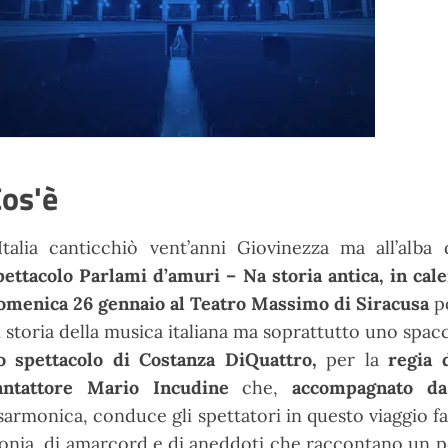
os'è
’Italia canticchiò vent’anni Giovinezza ma all’alb
pettacolo Parlami d’amuri – Na storia antica, in cal
omenica 26 gennaio al Teatro Massimo di Siracusa
po
i storia della musica italiana ma soprattutto uno spacca
o spettacolo di Costanza DiQuattro,
per la
regia 
antattore Mario Incudine
che,
accompagnato da
isarmonica, conduce gli spettatori in questo viaggio fa
ronia, di amarcord e di aneddoti che raccontano un pe