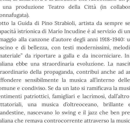
 una produzione Teatro della Città (in collab
onnafugata).
otto la Guida di Pino Strabioli, artista da sempre se
apacità istrionica di Mario Incudine è al servizio di 
maggio alla canzone d’autore degli anni 1918-1940: 
ascino e di bellezza, con testi modernissimi, melod
materiale” da riportare a galla e da incorniciare. 
taliana ebbe una straordinaria evoluzione. La nas
traordinario della propaganda, contribuì anche ad am
iffondere sensibilmente la musica all’interno dell
omune e condiviso. Se da un lato si ramificava la mu
entimenti patriottici, famigliari e lacrimosi, dall’altr
ittatoriali, una musica d’oltreoceano, brillant
landestine, nascevano lo swing e il jazz che ben pre
taliana che remava controcorrente attraverso la music