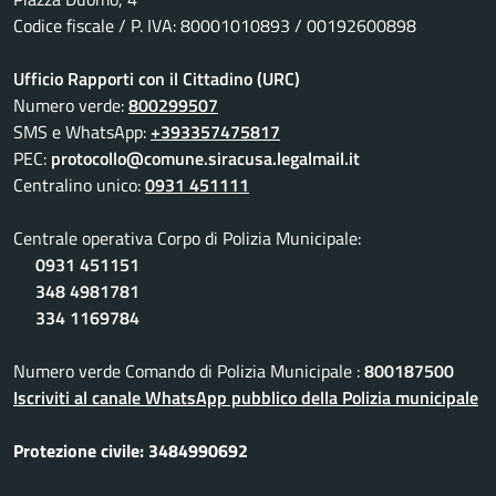
Codice fiscale / P. IVA: 80001010893 / 00192600898
Ufficio Rapporti con il Cittadino (URC)
Numero verde:
800299507
SMS e WhatsApp:
+393357475817
PEC:
protocollo@comune.siracusa.legalmail.it
Centralino unico:
0931 451111
Centrale operativa Corpo di Polizia Municipale:
0931 451151
348 4981781
334 1169784
Numero verde Comando di Polizia Municipale :
800187500
Iscriviti al canale WhatsApp pubblico della Polizia municipale
Protezione civile: 3484990692