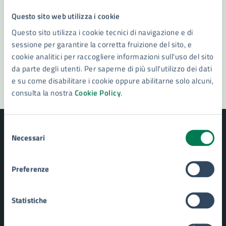
Questo sito web utilizza i cookie
Prenota appuntamento
Questo sito utilizza i cookie tecnici di navigazione e di
Problemi in città
sessione per garantire la corretta fruizione del sito, e
cookie analitici per raccogliere informazioni sull'uso del sito
Segnala disservizio
da parte degli utenti. Per saperne di più sull'utilizzo dei dati
e su come disabilitare i cookie oppure abilitarne solo alcuni,
consulta la nostra
Cookie Policy
.
Selezione
Necessari
del
consenso
Comune di Siracusa
Preferenze
Statistiche
AMMINISTRAZIONE
Aree amministrative