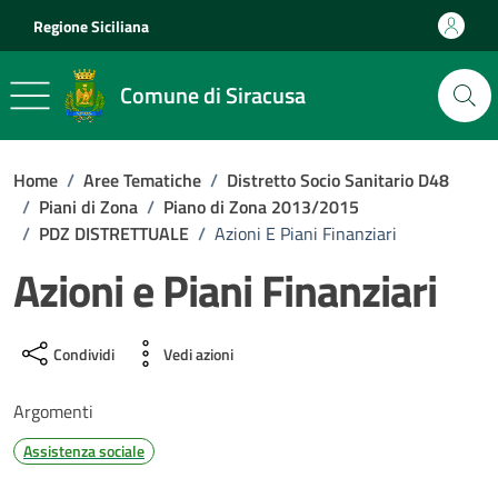
Vai ai contenuti
Vai al footer
Regione Siciliana
Comune di Siracusa
Home
/
Aree Tematiche
/
Distretto Socio Sanitario D48
/
Piani di Zona
/
Piano di Zona 2013/2015
/
PDZ DISTRETTUALE
/
Azioni E Piani Finanziari
Azioni e Piani Finanziari
Condividi
Vedi azioni
Argomenti
Assistenza sociale