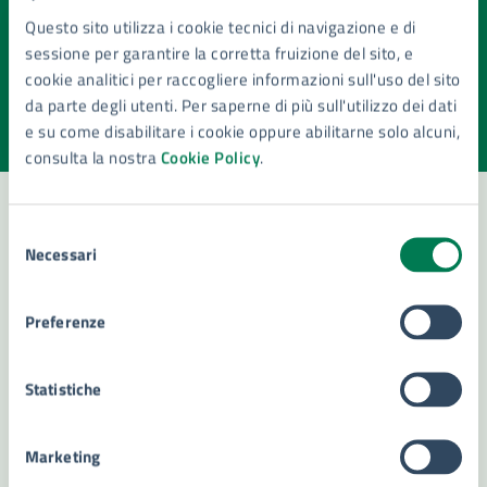
Questo sito utilizza i cookie tecnici di navigazione e di
Quanto sono chiare le informazioni su questa
sessione per garantire la corretta fruizione del sito, e
pagina?
cookie analitici per raccogliere informazioni sull'uso del sito
da parte degli utenti. Per saperne di più sull'utilizzo dei dati
Valuta la chiarezza delle informazioni (da 1 a 5 stelle)
Seleziona il numero di stelle per valutare la chiarezza delle i
e su come disabilitare i cookie oppure abilitarne solo alcuni,
Valuta 1 stelle su 5
Valuta 2 stelle su 5
Valuta 3 stelle su 5
Valuta 4 stelle su 5
Valuta 5 stelle su 5
consulta la nostra
Cookie Policy
.
Selezione
Necessari
del
Contatta il comune
consenso
Leggi le domande frequenti
Preferenze
Richiedi assistenza
Statistiche
Numero verde 800299507
Prenota appuntamento
Marketing