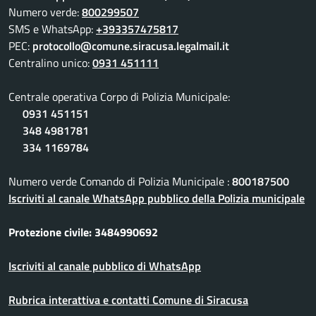
Numero verde:
800299507
SMS e WhatsApp:
+393357475817
PEC:
protocollo@comune.siracusa.legalmail.it
Centralino unico:
0931 451111
Centrale operativa Corpo di Polizia Municipale:
0931 451151
348 4981781
334 1169784
Numero verde Comando di Polizia Municipale :
800187500
Iscriviti al canale WhatsApp pubblico della Polizia municipale
Protezione civile: 3484990692
Iscriviti al canale pubblico di WhatsApp
Rubrica interattiva e contatti Comune di Siracusa