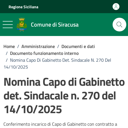
Vai ai contenuti
Vai al footer
Regione Siciliana
Comune di Siracusa
Home
/
Amministrazione
/
Documenti e dati
/
Documento funzionamento interno
/
Nomina Capo Di Gabinetto Det. Sindacale N. 270 Del
14/10/2025
Nomina Capo di Gabinetto
det. Sindacale n. 270 del
14/10/2025
Dettagli del documento
Conferimento incarico di Capo di Gabinetto con contratto a