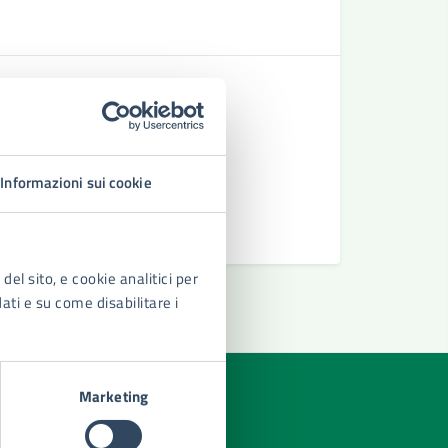
Se
Presentaz
Richiesta 
Richiesta 
Rilascio c
Informazioni sui cookie
del sito, e cookie analitici per
dati e su come disabilitare i
Marketing