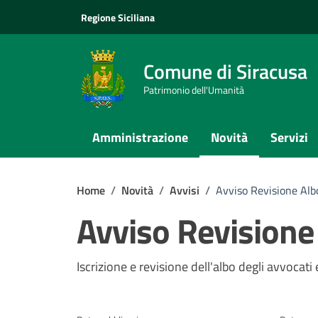
Vai ai contenuti
Vai al footer
Regione Siciliana
Comune di Siracusa
Patrimonio dell'Umanità
Amministrazione
Novità
Servizi
Home
/
Novità
/
Avvisi
/
Avviso Revisione Alb
Avviso Revisione
Dettagli della notizi
Iscrizione e revisione dell'albo degli avvocati 