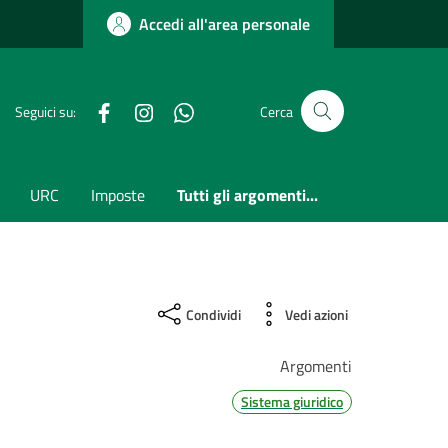
Accedi all'area personale
Facebook
Instagram
whatsapp
Seguici su:
Cerca
URC
Imposte
Tutti gli argomenti...
Condividi
Vedi azioni
Argomenti
Sistema giuridico