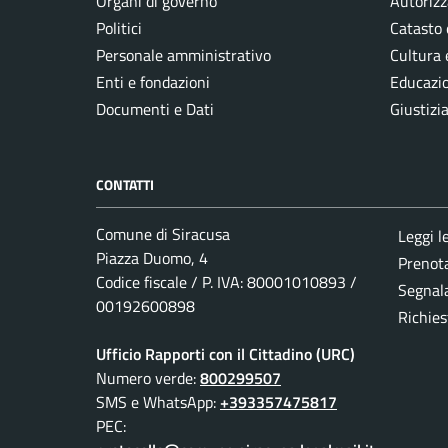
Organi di governo
Autorizz
Politici
Catasto 
Personale amministrativo
Cultura 
Enti e fondazioni
Educazi
Documenti e Dati
Giustizi
CONTATTI
Comune di Siracusa
Leggi l
Piazza Duomo, 4
Prenot
Codice fiscale / P. IVA: 80001010893 /
Segnala
00192600898
Richies
Ufficio Rapporti con il Cittadino (URC)
Numero verde:
800299507
SMS e WhatsApp:
+393357475817
PEC: