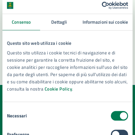
Servizio Anagrafe - Ufficio attestazioni
anagrafiche cittadini comunitari
Servizio Stato Civile (E.Q)
Consenso
Dettagli
Informazioni sui cookie
Vedi altri 4
Questo sito web utilizza i cookie
Questo sito utilizza i cookie tecnici di navigazione e di
sessione per garantire la corretta fruizione del sito, e
cookie analitici per raccogliere informazioni sull'uso del sito
da parte degli utenti. Per saperne di più sull'utilizzo dei dati
e su come disabilitare i cookie oppure abilitarne solo alcuni,
consulta la nostra
Cookie Policy
.
Quanto sono chiare le informazioni su questa
pagina?
Selezione
Necessari
del
Valuta la chiarezza delle informazioni (da 1 a 5 stelle)
Seleziona il numero di stelle per valutare la chiarezza delle i
consenso
Valuta 1 stelle su 5
Valuta 2 stelle su 5
Valuta 3 stelle su 5
Valuta 4 stelle su 5
Valuta 5 stelle su 5
Preferenze