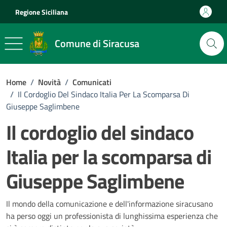
Vai ai contenuti
Vai al footer
Regione Siciliana
Comune di Siracusa
Home
/
Novità
/
Comunicati
/
Il Cordoglio Del Sindaco Italia Per La Scomparsa Di
Giuseppe Saglimbene
Il cordoglio del sindaco
Italia per la scomparsa di
Giuseppe Saglimbene
Dettagli della notizia
Il mondo della comunicazione e dell'informazione siracusano
ha perso oggi un professionista di lunghissima esperienza che