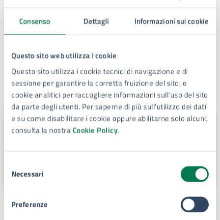
Consenso
Dettagli
Informazioni sui cookie
Questo sito web utilizza i cookie
Questo sito utilizza i cookie tecnici di navigazione e di
sessione per garantire la corretta fruizione del sito, e
A cura di
cookie analitici per raccogliere informazioni sull'uso del sito
da parte degli utenti. Per saperne di più sull'utilizzo dei dati
e su come disabilitare i cookie oppure abilitarne solo alcuni,
Servizio Ufficio di Staff - Uffici di
consulta la nostra
Cookie Policy
.
collaborazione Organi di Governo -
URC – Ufficio Stampa – Relazioni con
la città
Selezione
Piazza Duomo, 4, 96100
Necessari
del
consenso
Preferenze