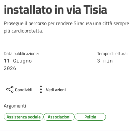
installato in via Tisia
Dettagli della notizia
Prosegue il percorso per rendere Siracusa una città sempre
più cardioprotetta.
Data pubblicazione:
Tempo di lettura:
11 Giugno
3 min
2026
Condividi
Vedi azioni
Argomenti
Assistenza sociale
Associazioni
Polizia