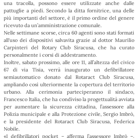
una tracolla, possono essere utilizzate
anche dalle
pattuglie a piedi. Secondo la ditta fornitrice, una delle
più importanti del settore, è il primo
ordine del genere
ricevuto da un’amministrazione comunale.
Nelle settimane scorse, circa 60 agenti sono stati formati
all'uso dei dispositivi salvavita grazie al
dottor
Maurilio
Carpinteri
del
Rotary
Club
Siracusa,
che
ha
curato
personalmente
i
corsi
di
addestramento.
Inoltre,
sabato
prossimo,
alle
ore
11,
all’altezza
del
civico
67
di
via
Tisia,
verrà
inaugurato
un
defibrillatore
semiautomatico
donato
dal
Rotaract
Club
Siracusa,
ampliando
così
ulteriormente
la
copertura
del
territorio
urbano.
Alla
cerimonia
parteciperanno
il
sindaco,
Francesco
Italia,
che
ha
condiviso la progettualità avviata
per aumentare la sicurezza cittadina, l’assessore alla
Polizia municipale
e alla Protezione civile, Sergio Imbrò,
e la presidente del Rotaract Club Siracusa, Federica
Nobile.
«
I defibrillatori pocket – afferma l’assessore Imbrò –,