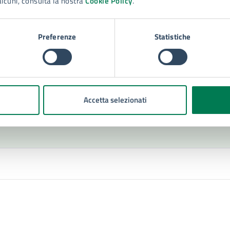
alcuni, consulta la nostra
Cookie Policy
.
po di evento
: Festival
Preferenze
Statistiche
Accetta selezionati
Contenuti correlati