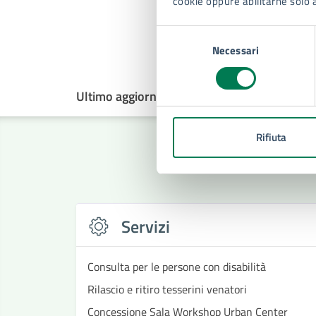
cookie oppure abilitarne solo 
Ti
Selezione
Necessari
del
consenso
Ultimo aggiornamento:
21/08/2024, 11:01
Rifiuta
Servizi
Consulta per le persone con disabilità
Rilascio e ritiro tesserini venatori
Concessione Sala Workshop Urban Center