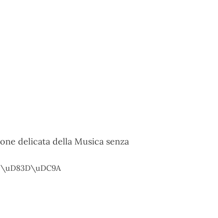
zione delicata della Musica senza
igia!\uD83D\uDC9A