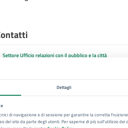
ontatti
Settore Ufficio relazioni con il pubblico e la città
Telefono:
3669096050
E-mail:
cittaeducativa@comune.siracusa.it
E-mail:
festivaleducazione@comune.siracusa.it
Dettagli
E-mail:
serviziocivileuniversalesr@comune.siracusa.it
E-mail:
urbancenter@comune.siracusa.it
ie
cnici di navigazione e di sessione per garantire la corretta fruizione 
o del sito da parte degli utenti. Per saperne di più sull'utilizzo dei 