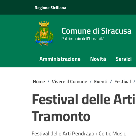
Vai ai contenuti
Vai al footer
Regione Siciliana
Comune di Siracusa
Patrimonio dell'Umanità
Amministrazione
Novità
Servizi
Home
/
Vivere il Comune
/
Eventi
/
Festival
/
Festival delle Arti
Tramonto
Festival delle Arti Pendragon Celtic Music