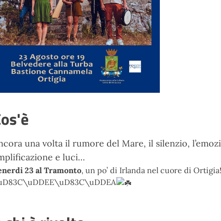
os'è
ncora una volta il rumore del Mare, il silenzio, l’emo
mplificazione e luci…
enerdi 23 al Tramonto
, un po’ di Irlanda nel cuore di Ort
uD83C\uDDEE\uD83C\uDDEA