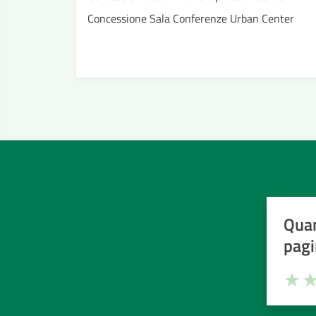
Concessione Sala Conferenze Urban Center
Quan
pagi
Valuta la
Selezi
Valuta 
Val