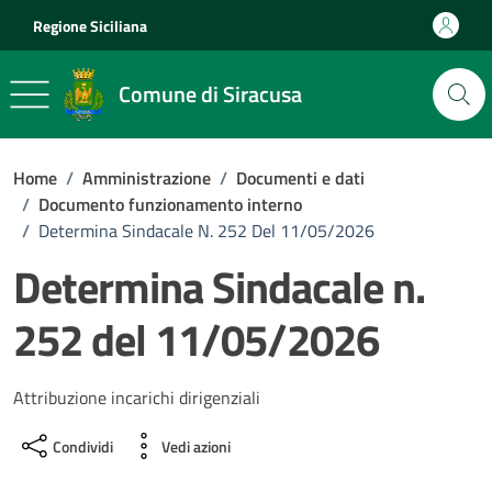
Vai ai contenuti
Vai al footer
Regione Siciliana
Comune di Siracusa
Home
/
Amministrazione
/
Documenti e dati
/
Documento funzionamento interno
/
Determina Sindacale N. 252 Del 11/05/2026
Determina Sindacale n.
252 del 11/05/2026
Dettagli del documento
Attribuzione incarichi dirigenziali
Condividi
Vedi azioni