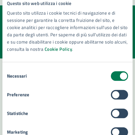
Questo sito web utilizza i cookie
Questo sito utilizza i cookie tecnici di navigazione e di
sessione per garantire la corretta fruizione del sito, e
Quanto sono chiare le informazioni su questa
cookie analitici per raccogliere informazioni sull'uso del sito
pagina?
da parte degli utenti. Per saperne di più sull'utilizzo dei dati
Valuta la chiarezza delle informazioni (da 1 a 5 stelle)
e su come disabilitare i cookie oppure abilitarne solo alcuni,
Seleziona il numero di stelle per valutare la chiarezza delle i
consulta la nostra
Cookie Policy
.
Valuta 1 stelle su 5
Valuta 2 stelle su 5
Valuta 3 stelle su 5
Valuta 4 stelle su 5
Valuta 5 stelle su 5
Selezione
Necessari
del
Contatta il comune
consenso
Preferenze
Leggi le domande frequenti
Richiedi assistenza
Statistiche
Numero verde 800299507
Marketing
Prenota appuntamento