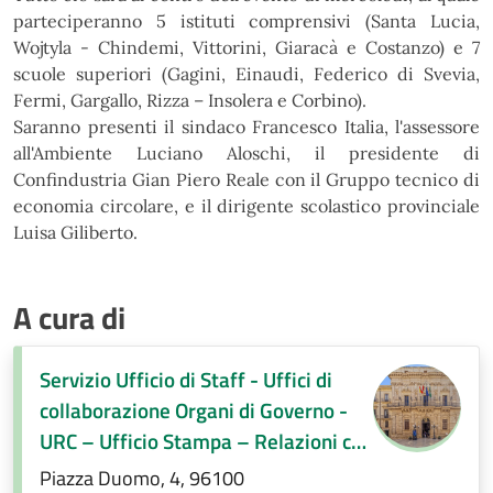
parteciperanno
5 istituti comprensivi (Santa
Lucia,
Wojtyla - Chindemi, Vittorini, Giaracà e Costanzo) e 7
scuole superiori (Gagini, Einaudi,
Federico
di Svevia,
Fermi, Gargallo, Rizza – Insolera e Corbino).
Saranno presenti il sindaco
Francesco Italia
, l'assessore
all'Ambiente
Luciano Aloschi
, il presidente di
Confindustria
Gian Piero Reale
con il Gruppo tecnico di
economia circolare, e il dirigente scolastico
provinciale
Luisa Giliberto.
A cura di
Servizio Ufficio di Staff - Uffici di
collaborazione Organi di Governo -
URC – Ufficio Stampa – Relazioni con
la città
Piazza Duomo, 4, 96100