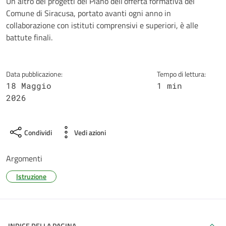
Dettagli della notizia
Un altro del progetti del Piano dell’offerta formativa del
Comune di Siracusa, portato avanti ogni anno in
collaborazione con istituti comprensivi e superiori, è alle
battute finali.
Data pubblicazione:
Tempo di lettura:
18 Maggio
1 min
2026
Condividi
Vedi azioni
Argomenti
Istruzione
INDICE DELLA PAGINA