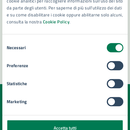
cookie analitici per raccogliere informazioni sull'uso del sito
da parte degli utenti. Per saperne di più sull'utilizzo dei dati
e su come disabilitare i cookie oppure abilitarne solo alcuni,
consulta la nostra
Cookie Policy
.
Selezione
Necessari
del
consenso
Preferenze
Statistiche
Quanto sono chiare le informazioni su questa
Marketing
pagina?
Valuta la chiarezza delle informazioni (da 1 a 5 stelle)
Seleziona il numero di stelle per valutare la chiarezza delle i
Valuta 1 stelle su 5
Valuta 2 stelle su 5
Valuta 3 stelle su 5
Valuta 4 stelle su 5
Valuta 5 stelle su 5
Accetta tutti