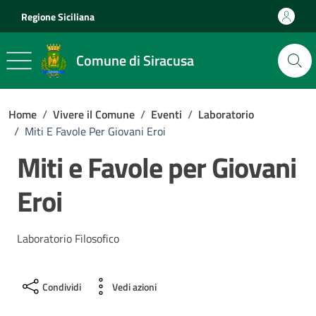
Vai ai contenuti
Vai al footer
Regione Siciliana
Comune di Siracusa
Home
/
Vivere il Comune
/
Eventi
/
Laboratorio
/
Miti E Favole Per Giovani Eroi
Miti e Favole per Giovani
Eroi
Laboratorio Filosofico
Condividi
Vedi azioni