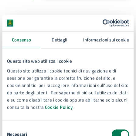
Costi
Consenso
Dettagli
Informazioni sui cookie
Evento gratuito
Questo sito web utilizza i cookie
Questo sito utilizza i cookie tecnici di navigazione e di
Contatti
sessione per garantire la corretta fruizione del sito, e
cookie analitici per raccogliere informazioni sull'uso del sito
da parte degli utenti. Per saperne di più sull'utilizzo dei dati
e su come disabilitare i cookie oppure abilitarne solo alcuni,
Settore Ufficio relazioni con il pubblico e la città
consulta la nostra
Cookie Policy
.
Telefono:
3669096050
E-mail:
cittaeducativa@comune.siracusa.it
Selezione
E-mail:
festivaleducazione@comune.siracusa.it
Necessari
del
E-mail: