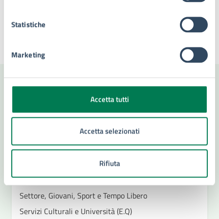
Statistiche
Ultimo aggiornamento:
26/09/2025, 11:17
Marketing
Contenuti correlati
Accetta tutti
Accetta selezionati
Amministrazione
Rifiuta
Settore tutela e valorizzazione beni e attività
culturali, turismo e università
Settore, Giovani, Sport e Tempo Libero
Servizi Culturali e Università (E.Q)