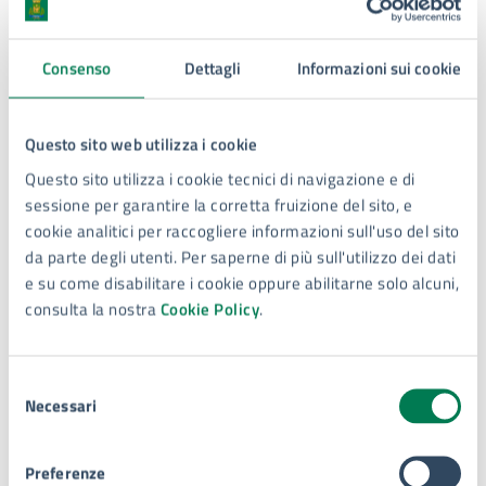
Settore tutela e valorizzazione beni e attività
Consenso
Dettagli
Informazioni sui cookie
culturali, turismo e università
Telefono:
3401712828 - Servizi Turistici
Questo sito web utilizza i cookie
Telefono:
Questo sito utilizza i cookie tecnici di navigazione e di
3476931619 - Servizi Culturali e Università
sessione per garantire la corretta fruizione del sito, e
Telefono:
cookie analitici per raccogliere informazioni sull'uso del sito
3440174837 - Biblioteca Grottasanta e Santa Lucia
da parte degli utenti. Per saperne di più sull'utilizzo dei dati
Telefono:
e su come disabilitare i cookie oppure abilitarne solo alcuni,
3198624233 - Biblioteca Comunale Via dei SS
consulta la nostra
Cookie Policy
.
Coronati
E-mail:
politicheculturali@comune.siracusa.it
PEC:
politicheculturali@comune.siracusa.legalmail.it
Selezione
Necessari
del
consenso
Preferenze
Tipo di evento
: Festival