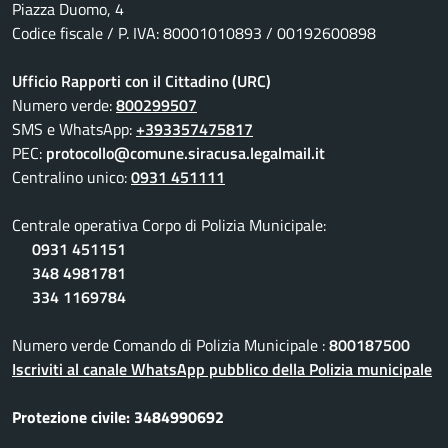
Piazza Duomo, 4
Codice fiscale / P. IVA: 80001010893 / 00192600898
Ufficio Rapporti con il Cittadino (URC)
Numero verde:
800299507
SMS e WhatsApp:
+393357475817
PEC:
protocollo@comune.siracusa.legalmail.it
Centralino unico:
0931 451111
Centrale operativa Corpo di Polizia Municipale:
0931 451151
348 4981781
334 1169784
Numero verde Comando di Polizia Municipale :
800187500
Iscriviti al canale WhatsApp pubblico della Polizia municipale
Protezione civile: 3484990692