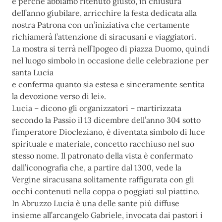
e perché abbiamo ritenuto giusto, in chiusura
dell’anno giubilare, arricchire la festa dedicata alla
nostra
Patrona con un’iniziativa che certamente
richiamerà l’attenzione di siracusani e viaggiatori.
La mostra si
terrà nell’Ipogeo di piazza Duomo, quindi
nel luogo simbolo in occasione delle celebrazione per
santa Lucia
e conferma quanto sia estesa e sinceramente sentita
la devozione verso di lei
».
Lucia – dicono gli organizzatori – martirizzata
secondo la Passio il 13 dicembre dell’anno 304 sotto
l’imperatore Diocleziano, è diventata simbolo di luce
spirituale e materiale, concetto racchiuso nel suo
stesso nome. Il patronato della vista è confermato
dall’iconografia che, a partire dal 1300, vede la
Vergine
s
iracusana solitamente raffigurata con gli
occhi contenuti nella coppa o poggiati sul piattino.
In Abruzzo Lucia è una delle sante più diffuse
insieme all’arcangelo Gabriele, invocata dai pastori i