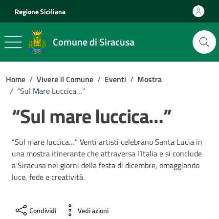
Vai ai contenuti
Vai al footer
Regione Siciliana
Comune di Siracusa
Home
/
Vivere il Comune
/
Eventi
/
Mostra
/
“Sul Mare Luccica…”
“Sul mare luccica…”
“Sul mare luccica…” Venti artisti celebrano Santa Lucia in
una mostra itinerante che attraversa l’Italia e si conclude
a Siracusa nei giorni della festa di dicembre, omaggiando
luce, fede e creatività.
Condividi
Vedi azioni