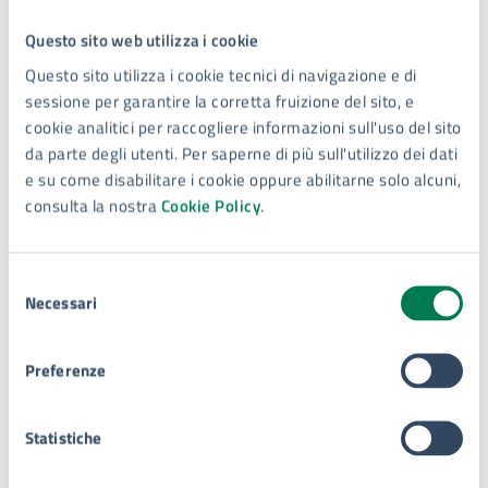
Date e orari
Questo sito web utilizza i cookie
Questo sito utilizza i cookie tecnici di navigazione e di
12
sessione per garantire la corretta fruizione del sito, e
cookie analitici per raccogliere informazioni sull'uso del sito
09:00 - Inizio evento
da parte degli utenti. Per saperne di più sull'utilizzo dei dati
DIC
e su come disabilitare i cookie oppure abilitarne solo alcuni,
consulta la nostra
Cookie Policy
.
14
18:00 - Fine evento
DIC
Selezione
Necessari
del
consenso
Costi
Preferenze
Evento gratuito
Statistiche