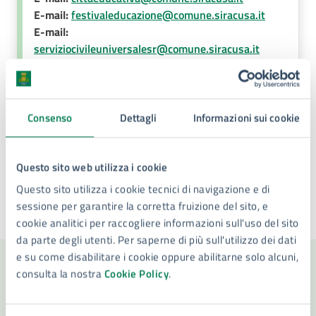
E-mail:
festivaleducazione@comune.siracusa.it
E-mail:
serviziocivileuniversalesr@comune.siracusa.it
E-mail:
urbancenter@comune.siracusa.it
Consenso
Dettagli
Informazioni sui cookie
Tipo di evento
: Presentazione libro
Questo sito web utilizza i cookie
Questo sito utilizza i cookie tecnici di navigazione e di
sessione per garantire la corretta fruizione del sito, e
Ultimo aggiornamento:
11/09/2024, 12:46
cookie analitici per raccogliere informazioni sull'uso del sito
da parte degli utenti. Per saperne di più sull'utilizzo dei dati
e su come disabilitare i cookie oppure abilitarne solo alcuni,
consulta la nostra
Cookie Policy
.
Contenuti correlati