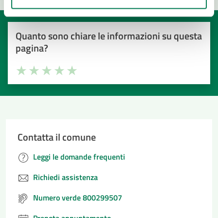
Quanto sono chiare le informazioni su questa
pagina?
Valuta la chiarezza delle informazioni (da 1 a 5 stelle)
Seleziona il numero di stelle per valutare la chiarezza delle i
Valuta 1 stelle su 5
Valuta 2 stelle su 5
Valuta 3 stelle su 5
Valuta 4 stelle su 5
Valuta 5 stelle su 5
Contatta il comune
Leggi le domande frequenti
Richiedi assistenza
Numero verde 800299507
Prenota appuntamento