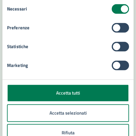
Selezione
Necessari
del
Servizi
consenso
Preferenze
Consulta per le persone con disabilità
Rilascio e ritiro tesserini venatori
Statistiche
Concessione Sala Workshop Urban Center
Concessione Sala Conferenze Urban Center
Marketing
Accetta tutti
Accetta selezionati
Rifiuta