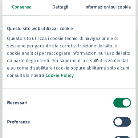
Consenso
Dettagli
Informazioni sui cookie
Ultimo aggiornamento:
16/07/2026, 10:54
Questo sito web utilizza i cookie
Questo sito utilizza i cookie tecnici di navigazione e di
sessione per garantire la corretta fruizione del sito, e
Contenuti correlati
cookie analitici per raccogliere informazioni sull'uso del sito
da parte degli utenti. Per saperne di più sull'utilizzo dei dati
e su come disabilitare i cookie oppure abilitarne solo alcuni,
consulta la nostra
Cookie Policy
.
Servizi
Iscrizione Anagrafica Stranieri Extra Comunitari
Selezione
Necessari
del
Iscrizione anagrafica Stranieri Comunitari
consenso
Ascensori: messa in esercizio e assegnazione
Preferenze
matricola
Disposizioni Anticipate di Trattamento (DAT)