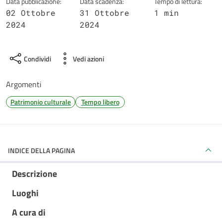
Data pubblicazione:
Data scadenza:
Tempo di lettura:
02 Ottobre
31 Ottobre
1 min
2024
2024
Condividi
Vedi azioni
Argomenti
Patrimonio culturale
Tempo libero
INDICE DELLA PAGINA
Descrizione
Luoghi
A cura di