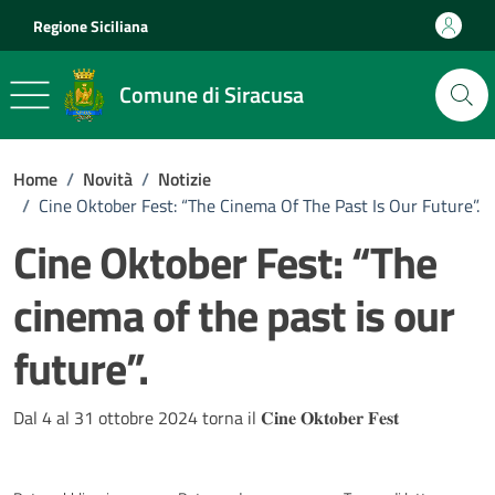
Vai ai contenuti
Vai al footer
Regione Siciliana
Comune di Siracusa
Home
/
Novità
/
Notizie
/
Cine Oktober Fest: “The Cinema Of The Past Is Our Future”.
Cine Oktober Fest: “The
cinema of the past is our
future”.
Dettagli della notizia
Dal 4 al 31 ottobre 2024 torna il 𝐂𝐢𝐧𝐞 𝐎𝐤𝐭𝐨𝐛𝐞𝐫 𝐅𝐞𝐬𝐭