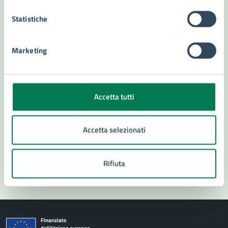
Statistiche
Contatta il comune
Leggi le domande frequenti
Marketing
Richiedi assistenza
Numero verde 800299507
Accetta tutti
Prenota appuntamento
Accetta selezionati
Problemi in città
Segnala disservizio
Rifiuta