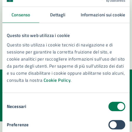
Vedi altri 6
Consenso
Dettagli
Informazioni sui cookie
Questo sito web utilizza i cookie
Questo sito utilizza i cookie tecnici di navigazione e di
sessione per garantire la corretta fruizione del sito, e
cookie analitici per raccogliere informazioni sull'uso del sito
da parte degli utenti. Per saperne di più sull'utilizzo dei dati
e su come disabilitare i cookie oppure abilitarne solo alcuni,
consulta la nostra
Cookie Policy
.
Quanto sono chiare le informazioni su questa
pagina?
Selezione
Valuta la chiarezza delle informazioni (da 1 a 5 stelle)
Seleziona il numero di stelle per valutare la chiarezza delle i
Necessari
del
Valuta 1 stelle su 5
Valuta 2 stelle su 5
Valuta 3 stelle su 5
Valuta 4 stelle su 5
Valuta 5 stelle su 5
consenso
Preferenze