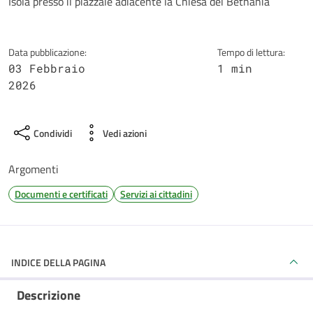
Isola presso il piazzale adiacente la Chiesa del Bethania
Data pubblicazione:
Tempo di lettura:
03 Febbraio
1 min
2026
Condividi
Vedi azioni
Argomenti
Documenti e certificati
Servizi ai cittadini
INDICE DELLA PAGINA
Descrizione