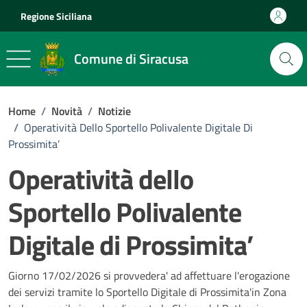
Vai ai contenuti
Vai al footer
Regione Siciliana
Comune di Siracusa
Home
/
Novità
/
Notizie
/
Operatività Dello Sportello Polivalente Digitale Di
Prossimita’
Operatività dello
Sportello Polivalente
Digitale di Prossimita’
Dettagli della notizia
Giorno 17/02/2026 si provvedera' ad affettuare l'erogazione
dei servizi tramite lo Sportello Digitale di Prossimita'in Zona