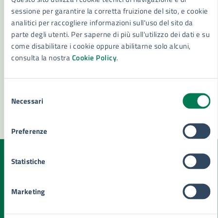
Settore Affari Istituzionali - Vice Segretario
sessione per garantire la corretta fruizione del sito, e cookie
Generale
analitici per raccogliere informazioni sull'uso del sito da
Settore Sistemi Informativi e Transizione Digitale
parte degli utenti. Per saperne di più sull'utilizzo dei dati e su
- Statistica
come disabilitare i cookie oppure abilitarne solo alcuni,
Conferenza Capigruppo
consulta la nostra
Cookie Policy
.
Vedi altri 1
Selezione
Necessari
del
consenso
Preferenze
Statistiche
Quanto sono chiare le informazioni su questa
pagina?
Marketing
Valuta la chiarezza delle informazioni (da 1 a 5 stelle)
Seleziona il numero di stelle per valutare la chiarezza delle i
Valuta 1 stelle su 5
Valuta 2 stelle su 5
Valuta 3 stelle su 5
Valuta 4 stelle su 5
Valuta 5 stelle su 5