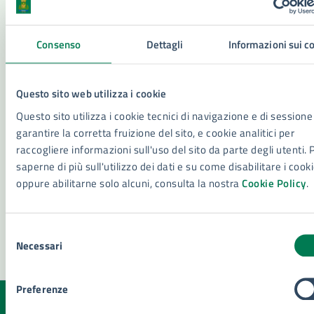
Servizi
Consenso
Dettagli
Informazioni sui c
Iscrizione Anagrafica Stranieri Extra Comunitari
Iscrizione anagrafica Stranieri Comunitari
Questo sito web utilizza i cookie
Ascensori: messa in esercizio e assegnazione
Questo sito utilizza i cookie tecnici di navigazione e di sessione
matricola
garantire la corretta fruizione del sito, e cookie analitici per
Disposizioni Anticipate di Trattamento (DAT)
raccogliere informazioni sull'uso del sito da parte degli utenti. 
saperne di più sull'utilizzo dei dati e su come disabilitare i cook
Vedi altri 6
oppure abilitarne solo alcuni, consulta la nostra
Cookie Policy
.
Selezione
Necessari
del
consenso
Preferenze