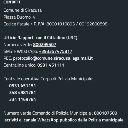
CONTATTI
Comune di Siracusa
Piazza Duomo, 4
Codice fiscale / P. IVA: 80001010893 / 00192600898
Ufficio Rapporti con il Cittadino (URC)
Numero verde:
800299507
SMS e WhatsApp:
+393357475817
PEC:
protocollo@comune.siracusa.legalmail.it
Centralino unico:
0931 451111
Centrale operativa Corpo di Polizia Municipale:
0931 451151
348 4981781
334 1169784
Numero verde Comando di Polizia Municipale :
800187500
Iscriviti al canale WhatsApp pubblico della Polizia municipale