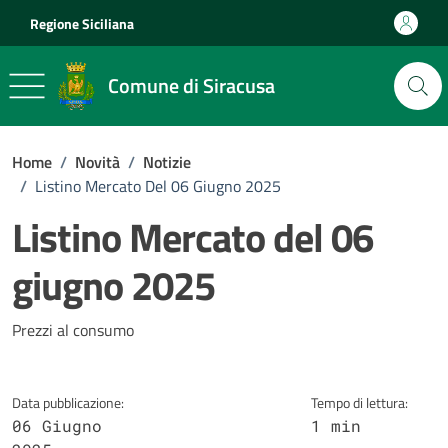
Vai ai contenuti
Vai al footer
Regione Siciliana
Comune di Siracusa
Home
/
Novità
/
Notizie
/
Listino Mercato Del 06 Giugno 2025
Listino Mercato del 06
giugno 2025
Dettagli della notizia
Prezzi al consumo
Data pubblicazione:
Tempo di lettura:
06 Giugno
1 min