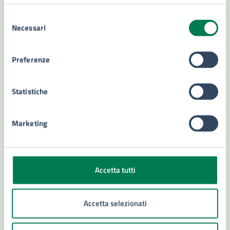
Contenuti correlati
Selezione
Necessari
del
consenso
Servizi
Preferenze
Consulta per le persone con disabilità
Statistiche
Rilascio e ritiro tesserini venatori
Concessione Sala Workshop Urban Center
Marketing
Concessione Sala Conferenze Urban Center
Accetta tutti
Accetta selezionati