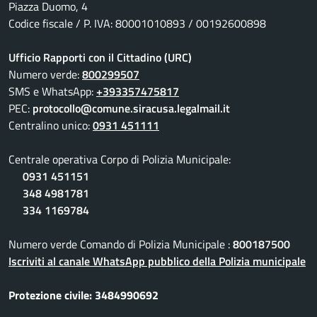
Piazza Duomo, 4
Codice fiscale / P. IVA: 80001010893 / 00192600898
Ufficio Rapporti con il Cittadino (URC)
Numero verde:
800299507
SMS e WhatsApp:
+393357475817
PEC:
protocollo@comune.siracusa.legalmail.it
Centralino unico:
0931 451111
Centrale operativa Corpo di Polizia Municipale:
0931 451151
348 4981781
334 1169784
Numero verde Comando di Polizia Municipale :
800187500
Iscriviti al canale WhatsApp pubblico della Polizia municipale
Protezione civile: 3484990692