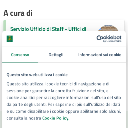
A cura di
Servizio Ufficio di Staff - Uffici di
collaborazione Organi di Governo -
URC – Ufficio Stampa – Relazioni con
la città
Piazza Duomo, 4, 96100
Consenso
Dettagli
Informazioni sui cookie
Questo sito web utilizza i cookie
Questo sito utilizza i cookie tecnici di navigazione e di
sessione per garantire la corretta fruizione del sito, e
cookie analitici per raccogliere informazioni sull'uso del sito
Ultimo aggiornamento:
05/11/2025, 13:16
da parte degli utenti. Per saperne di più sull'utilizzo dei dati
e su come disabilitare i cookie oppure abilitarne solo alcuni,
consulta la nostra
Cookie Policy
.