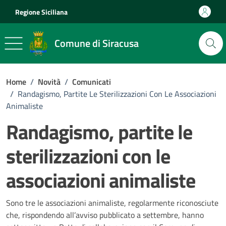
Vai ai contenuti
Vai al footer
Regione Siciliana
Comune di Siracusa
Home
/
Novità
/
Comunicati
/
Randagismo, Partite Le Sterilizzazioni Con Le Associazioni
Animaliste
Randagismo, partite le
sterilizzazioni con le
associazioni animaliste
Dettagli della notizia
Sono tre le associazioni animaliste, regolarmente riconosciute
che, rispondendo all’avviso pubblicato a settembre, hanno