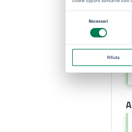
cookie oppure abilitarne solo 
Selezione
Necessari
del
L
consenso
Rifiuta
A