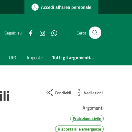
Accedi all'area personale
Facebook
Instagram
whatsapp
Seguici su:
Cerca
URC
Imposte
Tutti gli argomenti...
li
Condividi
Vedi azioni
Argomenti
Protezione civile
e
Risposta alle emergenze