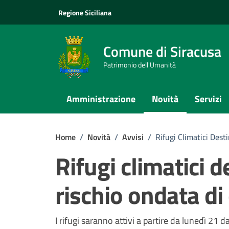
Vai ai contenuti
Vai al footer
Regione Siciliana
Comune di Siracusa
Patrimonio dell'Umanità
Amministrazione
Novità
Servizi
Home
/
Novità
/
Avvisi
/
Rifugi Climatici Dest
Rifugi climatici de
rischio ondata di
Dettagli della notizi
I rifugi saranno attivi a partire da lunedì 21 d