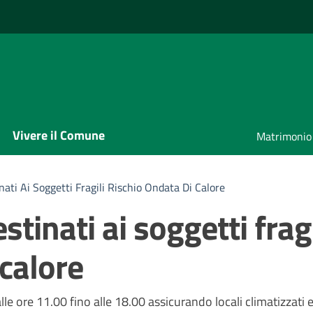
Vivere il Comune
Matrimonio
inati Ai Soggetti Fragili Rischio Ondata Di Calore
stinati ai soggetti fragi
 calore
a
alle ore 11.00 fino alle 18.00 assicurando locali climatizzati 