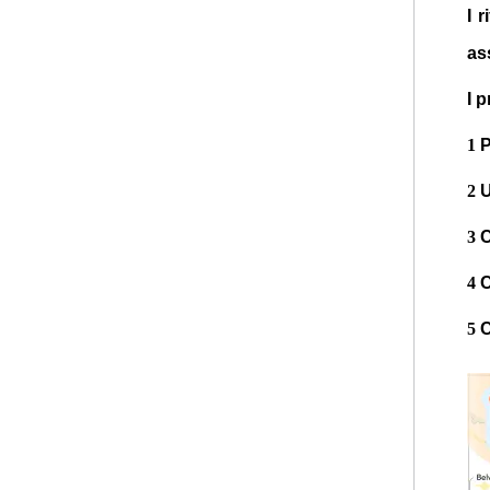
I 
ass
I 
1
P
2
U
3
C
4
C
5
C