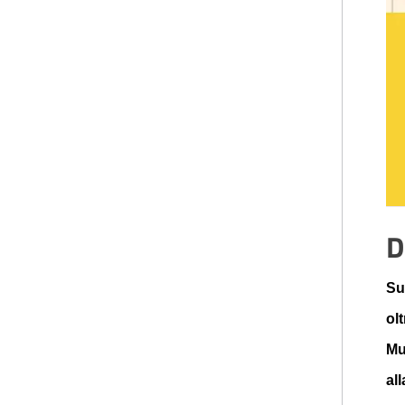
D
Su
ol
Mu
al