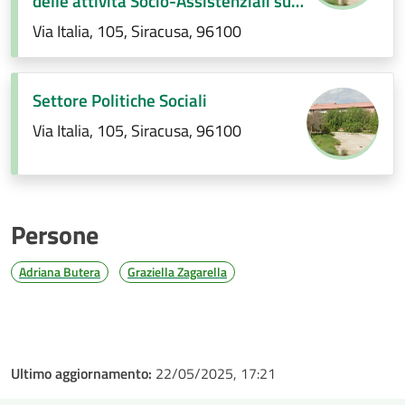
delle attività Socio-Assistenziali sul
territorio- Interventi di contrasto alla
Via Italia, 105, Siracusa, 96100
povertà (E.Q)
Settore Politiche Sociali
Via Italia, 105, Siracusa, 96100
Persone
Adriana Butera
Graziella Zagarella
Ultimo aggiornamento:
22/05/2025, 17:21