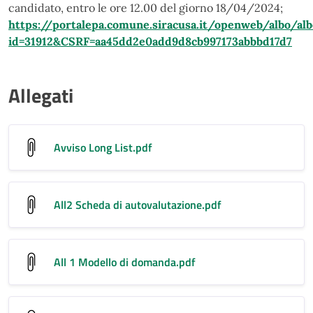
candidato, entro le ore 12.00 del giorno 18/04/2024;
https://portalepa.comune.siracusa.it/openweb/albo/alb
id=31912&CSRF=aa45dd2e0add9d8cb997173abbbd17d7
Allegati
Avviso Long List
.pdf
All2 Scheda di autovalutazione
.pdf
All 1 Modello di domanda
.pdf