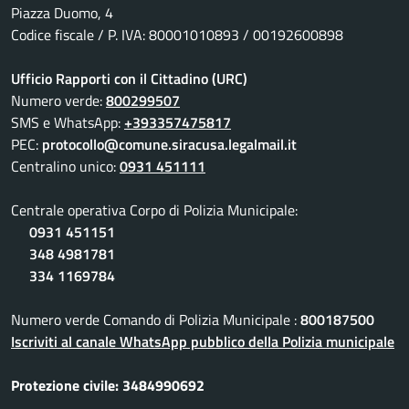
Piazza Duomo, 4
Codice fiscale / P. IVA: 80001010893 / 00192600898
Ufficio Rapporti con il Cittadino (URC)
Numero verde:
800299507
SMS e WhatsApp:
+393357475817
PEC:
protocollo@comune.siracusa.legalmail.it
Centralino unico:
0931 451111
Centrale operativa Corpo di Polizia Municipale:
0931 451151
348 4981781
334 1169784
Numero verde Comando di Polizia Municipale :
800187500
Iscriviti al canale WhatsApp pubblico della Polizia municipale
Protezione civile: 3484990692