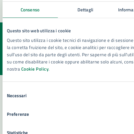
Consenso
Dettagli
Informaz
Questo sito web utilizza i cookie
Quanto sono chiare le informazioni su questa
Questo sito utilizza i cookie tecnici di navigazione e di sessione
pagina?
la corretta fruizione del sito, e cookie analitici per raccogliere 
sull'uso del sito da parte degli utenti. Per saperne di più sull'util
Valuta la chiarezza delle informazioni (da 1 a 5 stelle)
Seleziona il numero di stelle per valutare la chiarezza delle i
su come disabilitare i cookie oppure abilitarne solo alcuni, cons
Valuta 1 stelle su 5
Valuta 2 stelle su 5
Valuta 3 stelle su 5
Valuta 4 stelle su 5
Valuta 5 stelle su 5
nostra
Cookie Policy
.
Selezione
Necessari
del
Contatta il comune
consenso
Leggi le domande frequenti
Preferenze
Richiedi assistenza
Statistiche