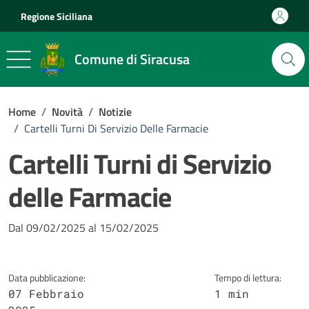
Vai ai contenuti
Vai al footer
Regione Siciliana
Comune di Siracusa
Home
/
Novità
/
Notizie
/
Cartelli Turni Di Servizio Delle Farmacie
Cartelli Turni di Servizio
delle Farmacie
Dettagli della notizia
Dal 09/02/2025 al 15/02/2025
Data pubblicazione:
Tempo di lettura:
07 Febbraio
1 min